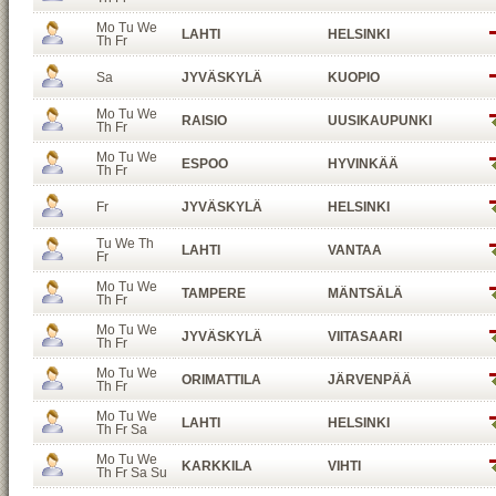
Mo Tu We
LAHTI
HELSINKI
Th Fr
Sa
JYVÄSKYLÄ
KUOPIO
Mo Tu We
RAISIO
UUSIKAUPUNKI
Th Fr
Mo Tu We
ESPOO
HYVINKÄÄ
Th Fr
Fr
JYVÄSKYLÄ
HELSINKI
Tu We Th
LAHTI
VANTAA
Fr
Mo Tu We
TAMPERE
MÄNTSÄLÄ
Th Fr
Mo Tu We
JYVÄSKYLÄ
VIITASAARI
Th Fr
Mo Tu We
ORIMATTILA
JÄRVENPÄÄ
Th Fr
Mo Tu We
LAHTI
HELSINKI
Th Fr Sa
Mo Tu We
KARKKILA
VIHTI
Th Fr Sa Su