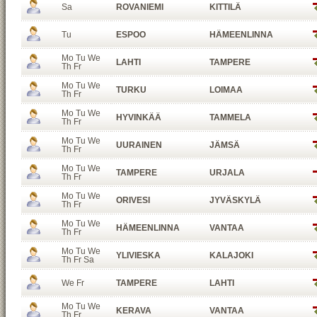
Sa
ROVANIEMI
KITTILÄ
Tu
ESPOO
HÄMEENLINNA
Mo Tu We
LAHTI
TAMPERE
Th Fr
Mo Tu We
TURKU
LOIMAA
Th Fr
Mo Tu We
HYVINKÄÄ
TAMMELA
Th Fr
Mo Tu We
UURAINEN
JÄMSÄ
Th Fr
Mo Tu We
TAMPERE
URJALA
Th Fr
Mo Tu We
ORIVESI
JYVÄSKYLÄ
Th Fr
Mo Tu We
HÄMEENLINNA
VANTAA
Th Fr
Mo Tu We
YLIVIESKA
KALAJOKI
Th Fr Sa
We Fr
TAMPERE
LAHTI
Mo Tu We
KERAVA
VANTAA
Th Fr