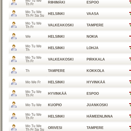
Mo Tu We
RIIHIMÄKI
ESPOO
Th Fr
Mo Tu We
HELSINKI
VAASA
Th Fr Sa Su
Mo Tu We
VALKEAKOSKI
TAMPERE
Th Fr
We
HELSINKI
NOKIA
Mo Tu We
HELSINKI
LOHJA
Th
Mo Tu We
VALKEAKOSKI
PIRKKALA
Th Fr
Th
TAMPERE
KOKKOLA
Mo We Fr
HELSINKI
HYVINKÄÄ
Mo Tu We
HYVINKÄÄ
ESPOO
Th Fr
Mo Tu We
KUOPIO
JUANKOSKI
Mo Tu We
HELSINKI
HÄMEENLINNA
Th Fr
Mo Tu We
ORIVESI
TAMPERE
Th Fr Sa Su