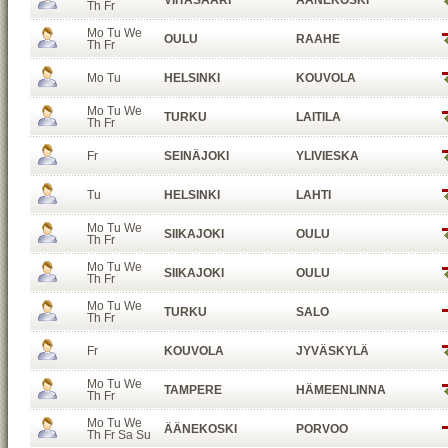
VIITASAARI
ÄÄNEKOSKI
Th Fr
Mo Tu We
OULU
RAAHE
Th Fr
Mo Tu
HELSINKI
KOUVOLA
Mo Tu We
TURKU
LAITILA
Th Fr
Fr
SEINÄJOKI
YLIVIESKA
Tu
HELSINKI
LAHTI
Mo Tu We
SIIKAJOKI
OULU
Th Fr
Mo Tu We
SIIKAJOKI
OULU
Th Fr
Mo Tu We
TURKU
SALO
Th Fr
Fr
KOUVOLA
JYVÄSKYLÄ
Mo Tu We
TAMPERE
HÄMEENLINNA
Th Fr
Mo Tu We
ÄÄNEKOSKI
PORVOO
Th Fr Sa Su