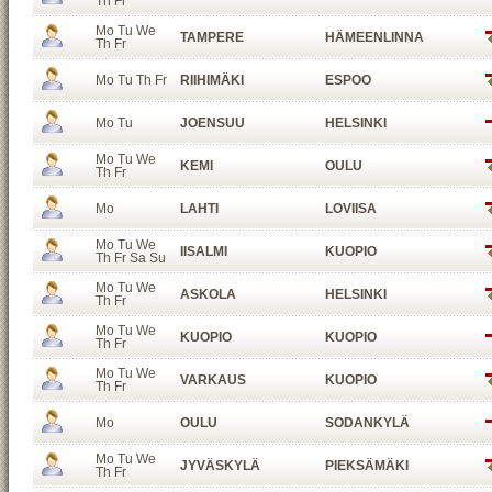
Th Fr
Mo Tu We
TAMPERE
HÄMEENLINNA
Th Fr
Mo Tu Th Fr
RIIHIMÄKI
ESPOO
Mo Tu
JOENSUU
HELSINKI
Mo Tu We
KEMI
OULU
Th Fr
Mo
LAHTI
LOVIISA
Mo Tu We
IISALMI
KUOPIO
Th Fr Sa Su
Mo Tu We
ASKOLA
HELSINKI
Th Fr
Mo Tu We
KUOPIO
KUOPIO
Th Fr
Mo Tu We
VARKAUS
KUOPIO
Th Fr
Mo
OULU
SODANKYLÄ
Mo Tu We
JYVÄSKYLÄ
PIEKSÄMÄKI
Th Fr