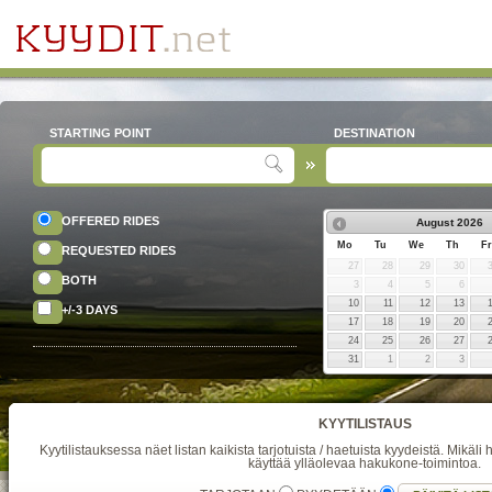
STARTING POINT
DESTINATION
OFFERED RIDES
August
2026
Mo
Tu
We
Th
Fr
REQUESTED RIDES
27
28
29
30
BOTH
3
4
5
6
10
11
12
13
+/-3 DAYS
17
18
19
20
24
25
26
27
31
1
2
3
KYYTILISTAUS
Kyytilistauksessa näet listan kaikista tarjotuista / haetuista kyydeistä. Mikäli h
käyttää ylläolevaa hakukone-toimintoa.