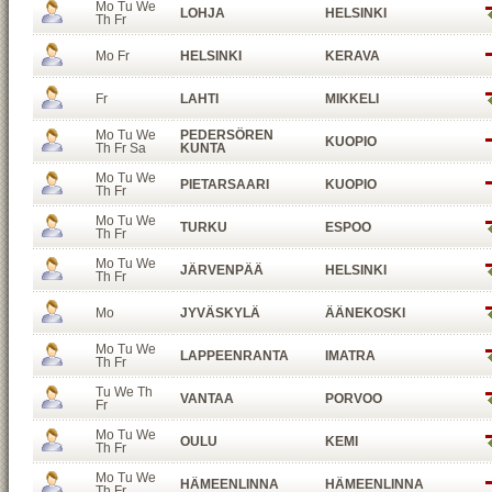
Mo Tu We
LOHJA
HELSINKI
Th Fr
Mo Fr
HELSINKI
KERAVA
Fr
LAHTI
MIKKELI
Mo Tu We
PEDERSÖREN
KUOPIO
Th Fr Sa
KUNTA
Mo Tu We
PIETARSAARI
KUOPIO
Th Fr
Mo Tu We
TURKU
ESPOO
Th Fr
Mo Tu We
JÄRVENPÄÄ
HELSINKI
Th Fr
Mo
JYVÄSKYLÄ
ÄÄNEKOSKI
Mo Tu We
LAPPEENRANTA
IMATRA
Th Fr
Tu We Th
VANTAA
PORVOO
Fr
Mo Tu We
OULU
KEMI
Th Fr
Mo Tu We
HÄMEENLINNA
HÄMEENLINNA
Th Fr