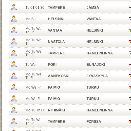
Tu 01.01.30
TAMPERE
JÄMSÄ
Mo Su
HELSINKI
VANTAA
Mo Tu We
VANTAA
HELSINKI
Th Fr
Mo Tu We
NASTOLA
HELSINKI
Th
Mo Tu We
TAMPERE
HÄMEENLINNA
Th Fr
Tu We
PORI
EURAJOKI
Mo Tu We
ÄÄNEKOSKI
JYVÄSKYLÄ
Th Fr
Mo We Fr
PAIMIO
TURKU
Mo We Fr
PAIMIO
TURKU
Mo Tu Th Fr
RIIHIMÄKI
HÄMEENLINNA
Mo Tu We
TAMPERE
FORSSA
Th Fr