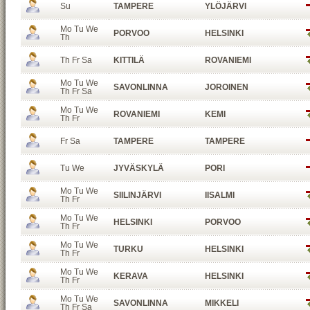
Su
TAMPERE
YLÖJÄRVI
Mo Tu We
PORVOO
HELSINKI
Th
Th Fr Sa
KITTILÄ
ROVANIEMI
Mo Tu We
SAVONLINNA
JOROINEN
Th Fr Sa
Mo Tu We
ROVANIEMI
KEMI
Th Fr
Fr Sa
TAMPERE
TAMPERE
Tu We
JYVÄSKYLÄ
PORI
Mo Tu We
SIILINJÄRVI
IISALMI
Th Fr
Mo Tu We
HELSINKI
PORVOO
Th Fr
Mo Tu We
TURKU
HELSINKI
Th Fr
Mo Tu We
KERAVA
HELSINKI
Th Fr
Mo Tu We
SAVONLINNA
MIKKELI
Th Fr Sa