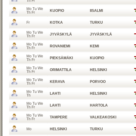
Th Fr
Mo Tu We
KUOPIO
IISALMI
Th Fr
Fr
KOTKA
TURKU
Mo Tu We
JYVÄSKYLÄ
JYVÄSKYLÄ
Th Fr
Mo Tu We
ROVANIEMI
KEMI
Th Fr
Mo Tu We
PIEKSÄMÄKI
KUOPIO
Th Fr
Mo Tu We
ORIMATTILA
HELSINKI
Th Fr
Mo Tu We
KERAVA
PORVOO
Th Fr
Mo Tu We
LAHTI
HELSINKI
Th
Mo Tu We
LAHTI
HARTOLA
Th Fr
Mo Tu We
TAMPERE
VALKEAKOSKI
Th Fr
Mo
HELSINKI
TURKU