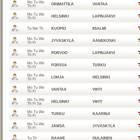
Mo Tu We
ORIMATTILA
VANTAA
Th Fr
Mo Tu We
HELSINKI
LAPINJÄRVI
Th Fr
Tu We Th
KUOPIO
IISALMI
Mo Tu We
JYVÄSKYLÄ
ÄÄNEKOSKI
Th Fr
Mo Tu We
PORVOO
LAPINJÄRVI
Th Fr
Mo Tu We
FORSSA
TURKU
Th Fr
Mo Tu We
LOHJA
HELSINKI
Th Fr
Mo Tu We
VANTAA
VIHTI
Th Fr
Mo Tu We
HELSINKI
VIHTI
Th Fr Sa
Mo Tu We
TURKU
KAARINA
Th Fr
Mo Tu We
JÄMSÄ
JYVÄSKYLÄ
Th Fr
Tu Th
RAAHE
OULAINEN