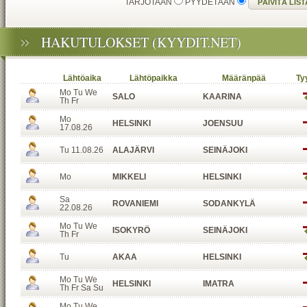
TARJOTAAN
PYYDETÄÄN
HAKUTULOKSET (KYYDIT.NET)
Lähtöaika
Lähtöpaikka
Määränpää
Ty
Mo Tu We
SALO
KAARINA
Th Fr
Mo
HELSINKI
JOENSUU
17.08.26
Tu 11.08.26
ALAJÄRVI
SEINÄJOKI
Mo
MIKKELI
HELSINKI
Sa
ROVANIEMI
SODANKYLÄ
22.08.26
Mo Tu We
ISOKYRÖ
SEINÄJOKI
Th Fr
Tu
AKAA
HELSINKI
Mo Tu We
HELSINKI
IMATRA
Th Fr Sa Su
Mo Tu We