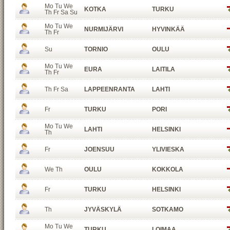
Mo Tu We
KOTKA
TURKU
Th Fr Sa Su
Mo Tu We
NURMIJÄRVI
HYVINKÄÄ
Th Fr
Su
TORNIO
OULU
Mo Tu We
EURA
LAITILA
Th Fr
Th Fr Sa
LAPPEENRANTA
LAHTI
Fr
TURKU
PORI
Mo Tu We
LAHTI
HELSINKI
Th
Fr
JOENSUU
YLIVIESKA
We Th
OULU
KOKKOLA
Fr
TURKU
HELSINKI
Th
JYVÄSKYLÄ
SOTKAMO
Mo Tu We
TURKU
LOIMAA