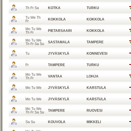
Th Fr Sa
KOTKA
TURKU
Tu We Th
KOKKOLA
KOKKOLA
Fr
Mo Tu We
PIETARSAARI
KOKKOLA
Th Fr
Mo Tu We
SASTAMALA
TAMPERE
Th Fr Sa Su
Tu
JYVÄSKYLÄ
KONNEVESI
Fr
TAMPERE
TURKU
Mo Tu We
VANTAA
LOHJA
Th Fr
Mo Tu We
JYVÄSKYLÄ
KARSTULA
Mo Tu We
JYVÄSKYLÄ
KARSTULA
Mo Tu We
TAMPERE
RUOVESI
Th Fr Sa Su
Sa Su
KOUVOLA
MIKKELI