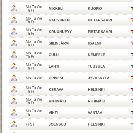
Mo Tu We
MIKKELI
KUOPIO
Th Fr
Mo Tu We
KAUSTINEN
PIETARSAARI
Th Fr
Mo Tu We
KRUUNUPYY
PIETARSAARI
Th Fr
Mo Tu We
SIILINJÄRVI
IISALMI
Th Fr
Mo Tu We
OULU
KEMPELE
Th Fr
Mo Tu We
LAHTI
TUUSULA
Th Fr
Mo Tu We
ORIVESI
JYVÄSKYLÄ
Mo Tu We
KERAVA
HELSINKI
Th Fr
Mo Tu We
RIIHIMÄKI
RIIHIMÄKI
Th Fr
Mo Tu We
VIHTI
VANTAA
Th
Fr Sa
JOENSUU
HELSINKI