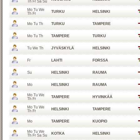
Th Fr Sa Su
Mo Tu We
TURKU
HELSINKI
Th Fr
Mo Tu Th
TURKU
TAMPERE
Mo Tu Th
TAMPERE
TURKU
Tu We Th
JYVÄSKYLÄ
HELSINKI
Fr
LAHTI
FORSSA
Su
HELSINKI
RAUMA
Mo
HELSINKI
RAUMA
Mo Tu We
TAMPERE
HYVINKÄÄ
Th Fr
Mo Tu We
HELSINKI
TAMPERE
Th Fr
Mo
TAMPERE
KUOPIO
Mo Tu We
KOTKA
HELSINKI
Th Fr Sa Su