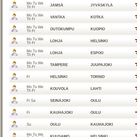
Mo Tu We
JÄMSÄ
JYVÄSKYLÄ
Th Fr
Mo Tu We
VANTAA
KOTKA
Th Fr
Mo Tu We
OUTOKUMPU
KUOPIO
Th Fr
Mo Tu We
LOHJA
HELSINKI
Th Fr
Mo Tu We
LOHJA
ESPOO
Th Fr
Mo Tu We
TAMPERE
JUUPAJOKI
Th Fr
Fr
HELSINKI
TORNIO
Mo Tu We
KOUVOLA
LAHTI
Th Fr
Fr Sa
SEINÄJOKI
OULU
Fr
KAUHAJOKI
OULU
Su
OULU
KAUHAJOKI
Mo Tu We
KUUSAMO
HELSINKI