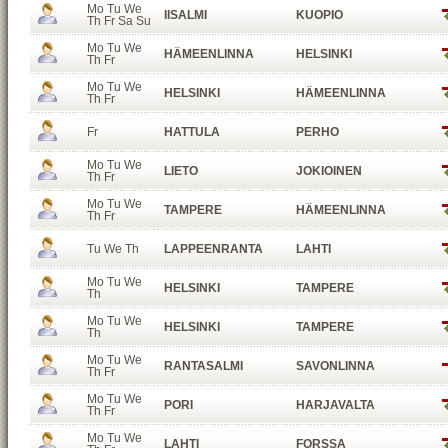
Mo Tu We
IISALMI
KUOPIO
Th Fr Sa Su
Mo Tu We
HÄMEENLINNA
HELSINKI
Th Fr
Mo Tu We
HELSINKI
HÄMEENLINNA
Th Fr
Fr
HATTULA
PERHO
Mo Tu We
LIETO
JOKIOINEN
Th Fr
Mo Tu We
TAMPERE
HÄMEENLINNA
Th Fr
Tu We Th
LAPPEENRANTA
LAHTI
Mo Tu We
HELSINKI
TAMPERE
Th
Mo Tu We
HELSINKI
TAMPERE
Th
Mo Tu We
RANTASALMI
SAVONLINNA
Th Fr
Mo Tu We
PORI
HARJAVALTA
Th Fr
Mo Tu We
LAHTI
FORSSA