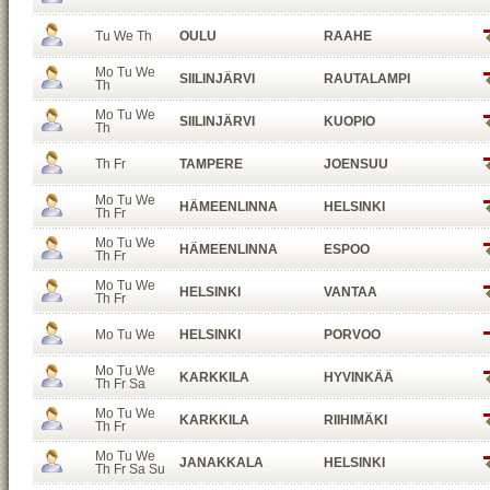
Tu We Th
OULU
RAAHE
Mo Tu We
SIILINJÄRVI
RAUTALAMPI
Th
Mo Tu We
SIILINJÄRVI
KUOPIO
Th
Th Fr
TAMPERE
JOENSUU
Mo Tu We
HÄMEENLINNA
HELSINKI
Th Fr
Mo Tu We
HÄMEENLINNA
ESPOO
Th Fr
Mo Tu We
HELSINKI
VANTAA
Th Fr
Mo Tu We
HELSINKI
PORVOO
Mo Tu We
KARKKILA
HYVINKÄÄ
Th Fr Sa
Mo Tu We
KARKKILA
RIIHIMÄKI
Th Fr
Mo Tu We
JANAKKALA
HELSINKI
Th Fr Sa Su