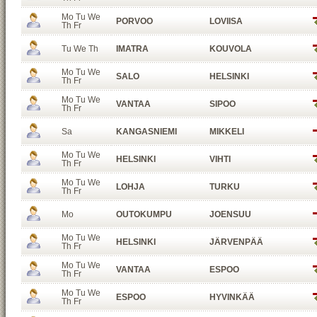
Mo Tu We
PORVOO
LOVIISA
Th Fr
Tu We Th
IMATRA
KOUVOLA
Mo Tu We
SALO
HELSINKI
Th Fr
Mo Tu We
VANTAA
SIPOO
Th Fr
Sa
KANGASNIEMI
MIKKELI
Mo Tu We
HELSINKI
VIHTI
Th Fr
Mo Tu We
LOHJA
TURKU
Th Fr
Mo
OUTOKUMPU
JOENSUU
Mo Tu We
HELSINKI
JÄRVENPÄÄ
Th Fr
Mo Tu We
VANTAA
ESPOO
Th Fr
Mo Tu We
ESPOO
HYVINKÄÄ
Th Fr