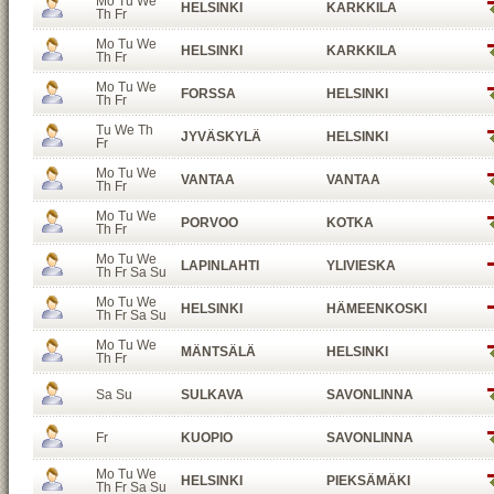
Mo Tu We
HELSINKI
KARKKILA
Th Fr
Mo Tu We
HELSINKI
KARKKILA
Th Fr
Mo Tu We
FORSSA
HELSINKI
Th Fr
Tu We Th
JYVÄSKYLÄ
HELSINKI
Fr
Mo Tu We
VANTAA
VANTAA
Th Fr
Mo Tu We
PORVOO
KOTKA
Th Fr
Mo Tu We
LAPINLAHTI
YLIVIESKA
Th Fr Sa Su
Mo Tu We
HELSINKI
HÄMEENKOSKI
Th Fr Sa Su
Mo Tu We
MÄNTSÄLÄ
HELSINKI
Th Fr
Sa Su
SULKAVA
SAVONLINNA
Fr
KUOPIO
SAVONLINNA
Mo Tu We
HELSINKI
PIEKSÄMÄKI
Th Fr Sa Su