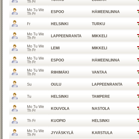
Th Fr
Mo Tu We
ESPOO
HÄMEENLINNA
Th Fr
Fr
HELSINKI
TURKU
Mo Tu We
LAPPEENRANTA
MIKKELI
Th Fr
Mo Tu We
LEMI
MIKKELI
Th Fr
Mo Tu We
ESPOO
HÄMEENLINNA
Th Fr
Mo Tu We
RIIHIMÄKI
VANTAA
Th Fr
Su
OULU
LAPPEENRANTA
Tu
HELSINKI
TAMPERE
Mo Tu We
KOUVOLA
NASTOLA
Th Fr
Th Fr
KUOPIO
HELSINKI
Mo Tu We
JYVÄSKYLÄ
KARSTULA
Th Fr