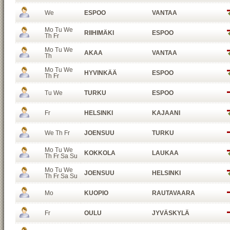
We
ESPOO
VANTAA
Mo Tu We
RIIHIMÄKI
ESPOO
Th Fr
Mo Tu We
AKAA
VANTAA
Th
Mo Tu We
HYVINKÄÄ
ESPOO
Th Fr
Tu We
TURKU
ESPOO
Fr
HELSINKI
KAJAANI
We Th Fr
JOENSUU
TURKU
Mo Tu We
KOKKOLA
LAUKAA
Th Fr Sa Su
Mo Tu We
JOENSUU
HELSINKI
Th Fr Sa Su
Mo
KUOPIO
RAUTAVAARA
Fr
OULU
JYVÄSKYLÄ