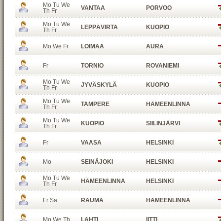
Mo Tu We
VANTAA
PORVOO
Th Fr
Mo Tu We
LEPPÄVIRTA
KUOPIO
Th Fr
Mo We Fr
LOIMAA
AURA
Fr
TORNIO
ROVANIEMI
Mo Tu We
JYVÄSKYLÄ
KUOPIO
Th Fr
Mo Tu We
TAMPERE
HÄMEENLINNA
Th Fr
Mo Tu We
KUOPIO
SIILINJÄRVI
Th Fr
Fr
VAASA
HELSINKI
Mo
SEINÄJOKI
HELSINKI
Mo Tu We
HÄMEENLINNA
HELSINKI
Th Fr
Fr Sa
RAUMA
HÄMEENLINNA
Mo We Th
LAHTI
IITTI