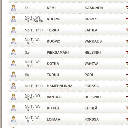
Fr
KEMI
KASKINEN
Mo Tu We
KUOPIO
ORIVESI
Th Fr Sa Su
Mo Tu Th Fr
TURKU
LAITILA
Mo Tu We
KUOPIO
VARKAUS
Th Fr
Sa
PIEKSÄMÄKI
HELSINKI
Mo Tu We
KOTKA
VANTAA
Th Fr
Sa
TURKU
PORI
Mo Tu Th Fr
HÄMEENLINNA
FORSSA
Mo Tu We
VANTAA
HELSINKI
Th Fr
Mo Tu We
KITTILÄ
KITTILÄ
Th Fr
Mo Tu We
LOIMAA
FORSSA
Th Fr