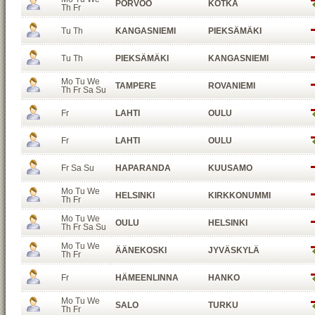
PORVOO
KOTKA
Th Fr
Tu Th
KANGASNIEMI
PIEKSÄMÄKI
Tu Th
PIEKSÄMÄKI
KANGASNIEMI
Mo Tu We
TAMPERE
ROVANIEMI
Th Fr Sa Su
Fr
LAHTI
OULU
Fr
LAHTI
OULU
Fr Sa Su
HAPARANDA
KUUSAMO
Mo Tu We
HELSINKI
KIRKKONUMMI
Th Fr
Mo Tu We
OULU
HELSINKI
Th Fr Sa Su
Mo Tu We
ÄÄNEKOSKI
JYVÄSKYLÄ
Th Fr
Fr
HÄMEENLINNA
HANKO
Mo Tu We
SALO
TURKU
Th Fr