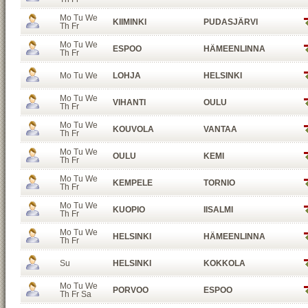
Mo Tu We
KIIMINKI
PUDASJÄRVI
Th Fr
Mo Tu We
ESPOO
HÄMEENLINNA
Th Fr
Mo Tu We
LOHJA
HELSINKI
Mo Tu We
VIHANTI
OULU
Th Fr
Mo Tu We
KOUVOLA
VANTAA
Th Fr
Mo Tu We
OULU
KEMI
Th Fr
Mo Tu We
KEMPELE
TORNIO
Th Fr
Mo Tu We
KUOPIO
IISALMI
Th Fr
Mo Tu We
HELSINKI
HÄMEENLINNA
Th Fr
Su
HELSINKI
KOKKOLA
Mo Tu We
PORVOO
ESPOO
Th Fr Sa