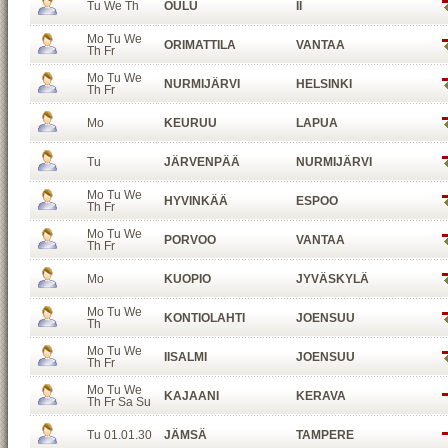
Tu We Th
OULU
II
Mo Tu We
ORIMATTILA
VANTAA
Th Fr
Mo Tu We
NURMIJÄRVI
HELSINKI
Th Fr
Mo
KEURUU
LAPUA
Tu
JÄRVENPÄÄ
NURMIJÄRVI
Mo Tu We
HYVINKÄÄ
ESPOO
Th Fr
Mo Tu We
PORVOO
VANTAA
Th Fr
Mo
KUOPIO
JYVÄSKYLÄ
Mo Tu We
KONTIOLAHTI
JOENSUU
Th
Mo Tu We
IISALMI
JOENSUU
Th Fr
Mo Tu We
KAJAANI
KERAVA
Th Fr Sa Su
Tu 01.01.30
JÄMSÄ
TAMPERE