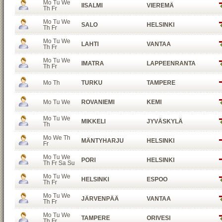
Mo Tu We
IISALMI
VIEREMÄ
Th Fr
Mo Tu We
SALO
HELSINKI
Th Fr
Mo Tu We
LAHTI
VANTAA
Th Fr
Mo Tu We
IMATRA
LAPPEENRANTA
Th Fr
Mo Th
TURKU
TAMPERE
Mo Tu We
ROVANIEMI
KEMI
Mo Tu We
MIKKELI
JYVÄSKYLÄ
Th
Mo We Th
MÄNTYHARJU
HELSINKI
Fr
Mo Tu We
PORI
HELSINKI
Th Fr Sa Su
Mo Tu We
HELSINKI
ESPOO
Th Fr
Mo Tu We
JÄRVENPÄÄ
VANTAA
Th Fr
Mo Tu We
TAMPERE
ORIVESI
Th Fr