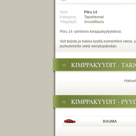
Nimi:
Piiru 14
Kategoria:
Tapahtumat
Ylläpitäjät:
AnnaMikola
Piiru 14 -piirileirin kimppakyytiyhteisö.
Voit tarjota ja hakea kyytiä esimerkiksi raksa- j
purkuleireille sekä vierailupäivään.
KIMPPAKYYDIT - TAR
Hakuehd
KIMPPAKYYDIT - PYY
RAUMA