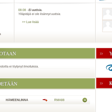
08.08 -
Ei uutisia.
Ylläpitäjä ei ole lisännyt uutisia.
>> Lue lisää
a
JOTAAN
oilla ei löytynyt ilmoituksia.
DETÄÄN
HÄMEENLINNA
RMA88