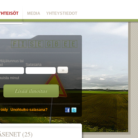
YHTEISÖT
MEDIA
YHTEYSTIEDOT
🇫🇮
🇸🇪
🇬🇧
🇪🇪
ttäjätunnus tai
il
Salasana
uista minut
Lisää ilmoitus
röidy
Unohtuiko salasana?
ÄSENET (25)