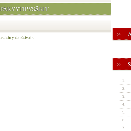
PAKYYTIPYSÄKIT
Takaisin yhteisösivuille
1.
2.
3.
4.
5.
6.
7.