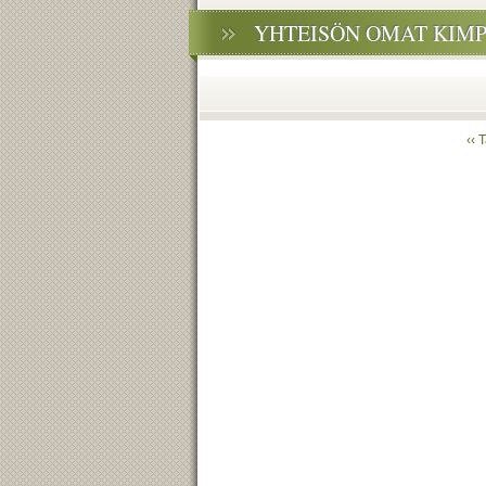
YHTEISÖN OMAT KIMP
‹‹ 