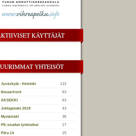
AKTIIVISET KÄYTTÄJÄT
SUURIMMAT YHTEISÖT
Jyväskylä - Helsinki
132
Ilosaarirock
63
ÄKSEKKI
63
Johtajatulet 2019
43
Mynämäki
36
PK-seudun työmatkat
27
Piiru 14
25