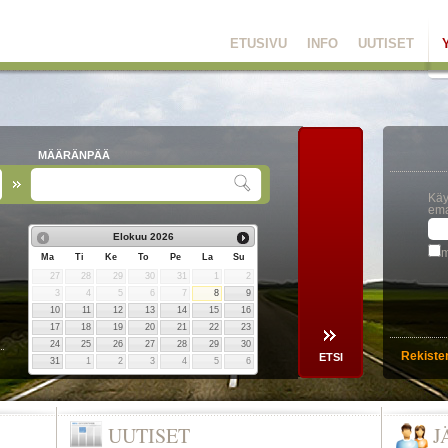
ETUSIVU
INFO
UUTISET
MÄÄRÄNPÄÄ
Käy
ema
Elokuu
2026
m
Ma
Ti
Ke
To
Pe
La
Su
27
28
29
30
31
1
2
3
4
5
6
7
8
9
10
11
12
13
14
15
16
17
18
19
20
21
22
23
24
25
26
27
28
29
30
Rekiste
31
1
2
3
4
5
6
UUTISET
J