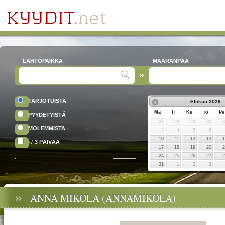
LÄHTÖPAIKKA
MÄÄRÄNPÄÄ
TARJOTUISTA
Elokuu
2026
Ma
Ti
Ke
To
Pe
PYYDETYISTÄ
27
28
29
30
MOLEMMISTA
3
4
5
6
10
11
12
13
+/-3 PÄIVÄÄ
17
18
19
20
24
25
26
27
31
1
2
3
ANNA MIKOLA (ANNAMIKOLA)