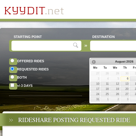
STARTING POINT
DESTINATION
OFFERED RIDES
August
2026
Mo
Tu
We
Th
Fr
REQUESTED RIDES
27
28
29
30
BOTH
3
4
5
6
10
11
12
13
+/-3 DAYS
17
18
19
20
24
25
26
27
31
1
2
3
RIDESHARE POSTING REQUESTED RIDE