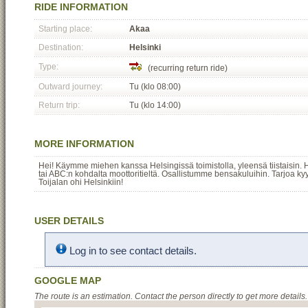
RIDE INFORMATION
Starting place:
Akaa
Destination:
Helsinki
Type:
(recurring return ride)
Outward journey:
Tu (klo 08:00)
Return trip:
Tu (klo 14:00)
MORE INFORMATION
Hei! Käymme miehen kanssa Helsingissä toimistolla, yleensä tiistaisin. 
tai ABC:n kohdalta moottoritieltä. Osallistumme bensakuluihin. Tarjoa kyyti
Toijalan ohi Helsinkiin!
USER DETAILS
Log in to see contact details.
GOOGLE MAP
The route is an estimation. Contact the person directly to get more details.