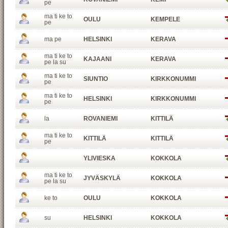
pe
ma ti ke to
OULU
KEMPELE
pe
ma pe
HELSINKI
KERAVA
ma ti ke to
KAJAANI
KERAVA
pe la su
ma ti ke to
SIUNTIO
KIRKKONUMMI
pe
ma ti ke to
HELSINKI
KIRKKONUMMI
pe
la
ROVANIEMI
KITTILÄ
ma ti ke to
KITTILÄ
KITTILÄ
pe
YLIVIESKA
KOKKOLA
ma ti ke to
JYVÄSKYLÄ
KOKKOLA
pe la su
ke to
OULU
KOKKOLA
su
HELSINKI
KOKKOLA