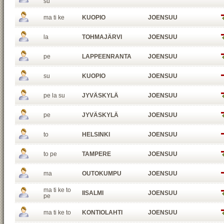
su
ma ti ke
KUOPIO
JOENSUU
la
TOHMAJÄRVI
JOENSUU
pe
LAPPEENRANTA
JOENSUU
su
KUOPIO
JOENSUU
pe la su
JYVÄSKYLÄ
JOENSUU
pe
JYVÄSKYLÄ
JOENSUU
to
HELSINKI
JOENSUU
to pe
TAMPERE
JOENSUU
ma
OUTOKUMPU
JOENSUU
ma ti ke to
IISALMI
JOENSUU
pe
ma ti ke to
KONTIOLAHTI
JOENSUU