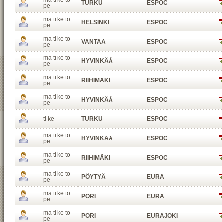
ma ti ke to
TURKU
ESPOO
pe
ma ti ke to
HELSINKI
ESPOO
pe
ma ti ke to
VANTAA
ESPOO
pe
ma ti ke to
HYVINKÄÄ
ESPOO
pe
ma ti ke to
RIIHIMÄKI
ESPOO
pe
ma ti ke to
HYVINKÄÄ
ESPOO
pe
ti ke
TURKU
ESPOO
ma ti ke to
HYVINKÄÄ
ESPOO
pe
ma ti ke to
RIIHIMÄKI
ESPOO
pe
ma ti ke to
PÖYTYÄ
EURA
pe
ma ti ke to
PORI
EURA
pe
ma ti ke to
PORI
EURAJOKI
pe