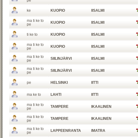
pe
ke
KUOPIO
IISALMI
ma ti ke to
KUOPIO
IISALMI
pe
ti ke to
KUOPIO
IISALMI
ma ti ke to
KUOPIO
IISALMI
pe
ma ti ke to
SIILINJÄRVI
IISALMI
pe
ma ti ke to
SIILINJÄRVI
IISALMI
pe
pe
HELSINKI
IITTI
ma ke to
LAHTI
IITTI
ma ti ke to
TAMPERE
IKAALINEN
pe
ma ti ke to
TAMPERE
IKAALINEN
pe
ma ti ke to
LAPPEENRANTA
IMATRA
pe