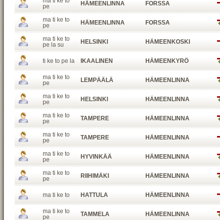
ma ti ke to
HÄMEENLINNA
FORSSA
pe
ma ti ke to
HÄMEENLINNA
FORSSA
pe
ma ti ke to
HELSINKI
HÄMEENKOSKI
pe la su
ti ke to pe la
IKAALINEN
HÄMEENKYRÖ
ma ti ke to
LEMPÄÄLÄ
HÄMEENLINNA
pe
ma ti ke to
HELSINKI
HÄMEENLINNA
pe
ma ti ke to
TAMPERE
HÄMEENLINNA
pe
ma ti ke to
TAMPERE
HÄMEENLINNA
pe
ma ti ke to
HYVINKÄÄ
HÄMEENLINNA
pe
ma ti ke to
RIIHIMÄKI
HÄMEENLINNA
pe
ma ti ke to
HATTULA
HÄMEENLINNA
ma ti ke to
TAMMELA
HÄMEENLINNA
pe