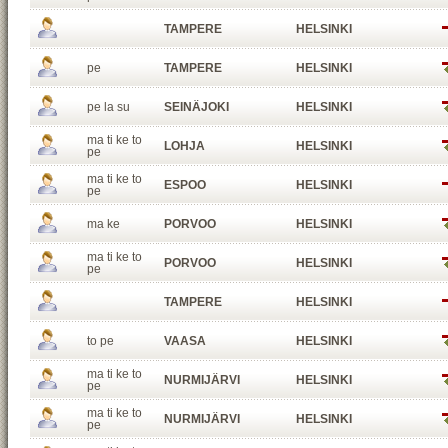
TAMPERE
HELSINKI
pe
TAMPERE
HELSINKI
pe la su
SEINÄJOKI
HELSINKI
ma ti ke to
LOHJA
HELSINKI
pe
ma ti ke to
ESPOO
HELSINKI
pe
ma ke
PORVOO
HELSINKI
ma ti ke to
PORVOO
HELSINKI
pe
TAMPERE
HELSINKI
to pe
VAASA
HELSINKI
ma ti ke to
NURMIJÄRVI
HELSINKI
pe
ma ti ke to
NURMIJÄRVI
HELSINKI
pe