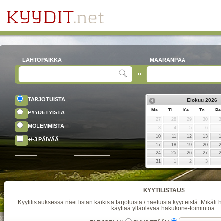
LÄHTÖPAIKKA
MÄÄRÄNPÄÄ
TARJOTUISTA
Elokuu
2026
Ma
Ti
Ke
To
Pe
PYYDETYISTÄ
27
28
29
30
MOLEMMISTA
3
4
5
6
10
11
12
13
+/-3 PÄIVÄÄ
17
18
19
20
24
25
26
27
31
1
2
3
KYYTILISTAUS
Kyytilistauksessa näet listan kaikista tarjotuista / haetuista kyydeistä. Mikäli h
käyttää ylläolevaa hakukone-toimintoa.