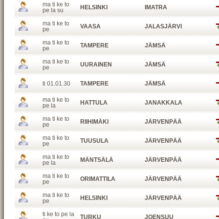
ma ti ke to
HELSINKI
IMATRA
pe la su
ma ti ke to
VAASA
JALASJÄRVI
pe
ma ti ke to
TAMPERE
JÄMSÄ
pe
ma ti ke to
UURAINEN
JÄMSÄ
pe
ti 01.01.30
TAMPERE
JÄMSÄ
ma ti ke to
HATTULA
JANAKKALA
pe la
ma ti ke to
RIIHIMÄKI
JÄRVENPÄÄ
pe
ma ti ke to
TUUSULA
JÄRVENPÄÄ
pe
ma ti ke to
MÄNTSÄLÄ
JÄRVENPÄÄ
pe la
ma ti ke to
ORIMATTILA
JÄRVENPÄÄ
pe
ma ti ke to
HELSINKI
JÄRVENPÄÄ
pe
ti ke to pe la
TURKU
JOENSUU