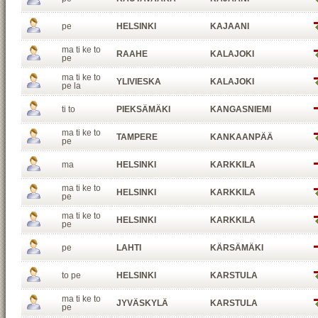
pe
HELSINKI
KAJAANI
ma ti ke to
RAAHE
KALAJOKI
pe
ma ti ke to
YLIVIESKA
KALAJOKI
pe la
ti to
PIEKSÄMÄKI
KANGASNIEMI
ma ti ke to
TAMPERE
KANKAANPÄÄ
pe
ma
HELSINKI
KARKKILA
ma ti ke to
HELSINKI
KARKKILA
pe
ma ti ke to
HELSINKI
KARKKILA
pe
pe
LAHTI
KÄRSÄMÄKI
to pe
HELSINKI
KARSTULA
ma ti ke to
JYVÄSKYLÄ
KARSTULA
pe