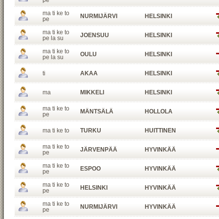
pe
ma ti ke to
NURMIJÄRVI
HELSINKI
pe
ma ti ke to
JOENSUU
HELSINKI
pe la su
ma ti ke to
OULU
HELSINKI
pe la su
ti
AKAA
HELSINKI
ma
MIKKELI
HELSINKI
ma ti ke to
MÄNTSÄLÄ
HOLLOLA
pe
ma ti ke to
TURKU
HUITTINEN
ma ti ke to
JÄRVENPÄÄ
HYVINKÄÄ
pe
ma ti ke to
ESPOO
HYVINKÄÄ
pe
ma ti ke to
HELSINKI
HYVINKÄÄ
pe
ma ti ke to
NURMIJÄRVI
HYVINKÄÄ
pe