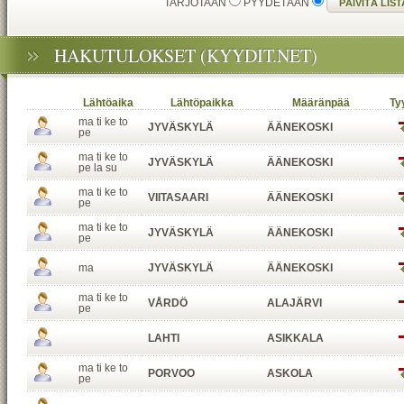
TARJOTAAN
PYYDETÄÄN
HAKUTULOKSET (KYYDIT.NET)
Lähtöaika
Lähtöpaikka
Määränpää
Ty
ma ti ke to
JYVÄSKYLÄ
ÄÄNEKOSKI
pe
ma ti ke to
JYVÄSKYLÄ
ÄÄNEKOSKI
pe la su
ma ti ke to
VIITASAARI
ÄÄNEKOSKI
pe
ma ti ke to
JYVÄSKYLÄ
ÄÄNEKOSKI
pe
ma
JYVÄSKYLÄ
ÄÄNEKOSKI
ma ti ke to
VÅRDÖ
ALAJÄRVI
pe
LAHTI
ASIKKALA
ma ti ke to
PORVOO
ASKOLA
pe