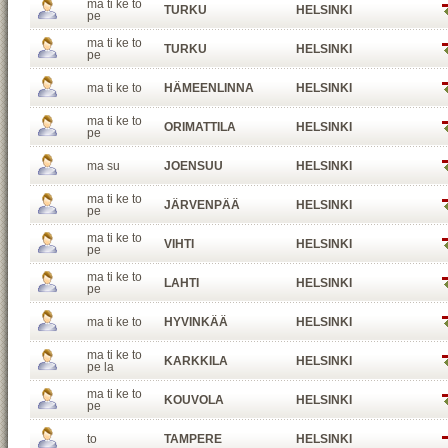
ma ti ke to
TURKU
HELSINKI
pe
ma ti ke to
TURKU
HELSINKI
pe
ma ti ke to
HÄMEENLINNA
HELSINKI
ma ti ke to
ORIMATTILA
HELSINKI
pe
ma su
JOENSUU
HELSINKI
ma ti ke to
JÄRVENPÄÄ
HELSINKI
pe
ma ti ke to
VIHTI
HELSINKI
pe
ma ti ke to
LAHTI
HELSINKI
pe
ma ti ke to
HYVINKÄÄ
HELSINKI
ma ti ke to
KARKKILA
HELSINKI
pe la
ma ti ke to
KOUVOLA
HELSINKI
pe
to
TAMPERE
HELSINKI