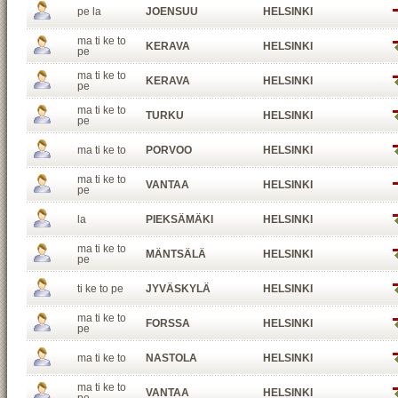
pe la
JOENSUU
HELSINKI
ma ti ke to
KERAVA
HELSINKI
pe
ma ti ke to
KERAVA
HELSINKI
pe
ma ti ke to
TURKU
HELSINKI
pe
ma ti ke to
PORVOO
HELSINKI
ma ti ke to
VANTAA
HELSINKI
pe
la
PIEKSÄMÄKI
HELSINKI
ma ti ke to
MÄNTSÄLÄ
HELSINKI
pe
ti ke to pe
JYVÄSKYLÄ
HELSINKI
ma ti ke to
FORSSA
HELSINKI
pe
ma ti ke to
NASTOLA
HELSINKI
ma ti ke to
VANTAA
HELSINKI