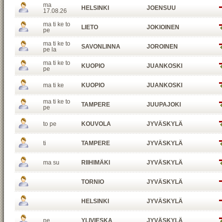
ma
HELSINKI
JOENSUU
17.08.26
ma ti ke to
LIETO
JOKIOINEN
pe
ma ti ke to
SAVONLINNA
JOROINEN
pe la
ma ti ke to
KUOPIO
JUANKOSKI
pe
ma ti ke
KUOPIO
JUANKOSKI
ma ti ke to
TAMPERE
JUUPAJOKI
pe
to pe
KOUVOLA
JYVÄSKYLÄ
ti
TAMPERE
JYVÄSKYLÄ
ma su
RIIHIMÄKI
JYVÄSKYLÄ
TORNIO
JYVÄSKYLÄ
HELSINKI
JYVÄSKYLÄ
pe
YLIVIESKA
JYVÄSKYLÄ