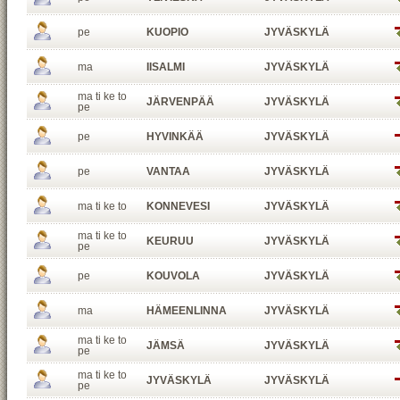
pe
KUOPIO
JYVÄSKYLÄ
ma
IISALMI
JYVÄSKYLÄ
ma ti ke to
JÄRVENPÄÄ
JYVÄSKYLÄ
pe
pe
HYVINKÄÄ
JYVÄSKYLÄ
pe
VANTAA
JYVÄSKYLÄ
ma ti ke to
KONNEVESI
JYVÄSKYLÄ
ma ti ke to
KEURUU
JYVÄSKYLÄ
pe
pe
KOUVOLA
JYVÄSKYLÄ
ma
HÄMEENLINNA
JYVÄSKYLÄ
ma ti ke to
JÄMSÄ
JYVÄSKYLÄ
pe
ma ti ke to
JYVÄSKYLÄ
JYVÄSKYLÄ
pe