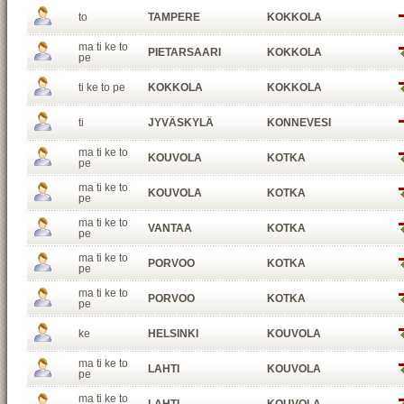
to
TAMPERE
KOKKOLA
ma ti ke to
PIETARSAARI
KOKKOLA
pe
ti ke to pe
KOKKOLA
KOKKOLA
ti
JYVÄSKYLÄ
KONNEVESI
ma ti ke to
KOUVOLA
KOTKA
pe
ma ti ke to
KOUVOLA
KOTKA
pe
ma ti ke to
VANTAA
KOTKA
pe
ma ti ke to
PORVOO
KOTKA
pe
ma ti ke to
PORVOO
KOTKA
pe
ke
HELSINKI
KOUVOLA
ma ti ke to
LAHTI
KOUVOLA
pe
ma ti ke to