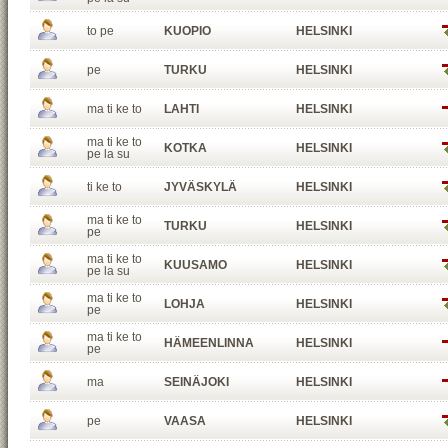
to pe
KUOPIO
HELSINKI
pe
TURKU
HELSINKI
ma ti ke to
LAHTI
HELSINKI
ma ti ke to
KOTKA
HELSINKI
pe la su
ti ke to
JYVÄSKYLÄ
HELSINKI
ma ti ke to
TURKU
HELSINKI
pe
ma ti ke to
KUUSAMO
HELSINKI
pe la su
ma ti ke to
LOHJA
HELSINKI
pe
ma ti ke to
HÄMEENLINNA
HELSINKI
pe
ma
SEINÄJOKI
HELSINKI
pe
VAASA
HELSINKI