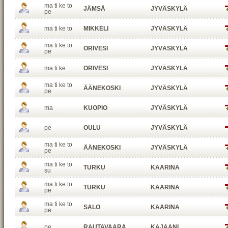
ma ti ke to
JÄMSÄ
JYVÄSKYLÄ
pe
ma ti ke to
MIKKELI
JYVÄSKYLÄ
ma ti ke to
ORIVESI
JYVÄSKYLÄ
pe
ma ti ke
ORIVESI
JYVÄSKYLÄ
ma ti ke to
ÄÄNEKOSKI
JYVÄSKYLÄ
pe
ma
KUOPIO
JYVÄSKYLÄ
pe
OULU
JYVÄSKYLÄ
ma ti ke to
ÄÄNEKOSKI
JYVÄSKYLÄ
pe
ma ti ke to
TURKU
KAARINA
su
ma ti ke to
TURKU
KAARINA
pe
ma ti ke to
SALO
KAARINA
pe
pe
RAUTAVAARA
KAJAANI