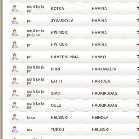
ma ti ke to
KOTKA
HAMINA
pe
pe
JYVÄSKYLÄ
HAMINA
ma ti ke to
HELSINKI
HAMINA
pe la su
pe
HELSINKI
HAMINA
pe
HÄMEENLINNA
HANKO
ma ti ke to
PORI
HARJAVALTA
pe
ma ti ke to
LAHTI
HARTOLA
pe
ma ti ke to
SIMO
HAUKIPUDAS
pe
ma ti ke to
OULU
HAUKIPUDAS
pe
la su
HELSINKI
HEINOLA
ma
TURKU
HELSINKI