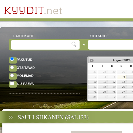
LÄHTEKOHT
SIHTKOHT
PAKUTUD
August
2026
E
T
K
N
R
OTSITAVAD
27
28
29
30
MÕLEMAD
3
4
5
6
10
11
12
13
+/-3 PÄEVA
17
18
19
20
24
25
26
27
31
1
2
3
SAULI SIIKANEN (SAL123)