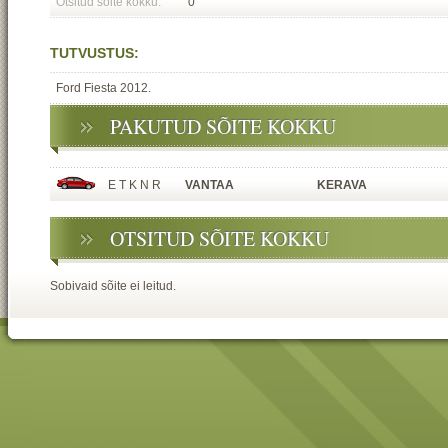
Otsitud sõite kokku:
0
TUTVUSTUS:
Ford Fiesta 2012.
PAKUTUD SÕITE KOKKU
E T K N R
VANTAA
KERAVA
OTSITUD SÕITE KOKKU
Sobivaid sõite ei leitud.