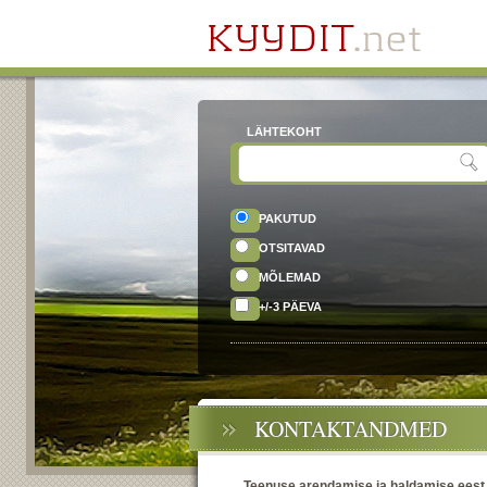
LÄHTEKOHT
PAKUTUD
OTSITAVAD
MÕLEMAD
+/-3 PÄEVA
KONTAKTANDMED
Teenuse arendamise ja haldamise eest