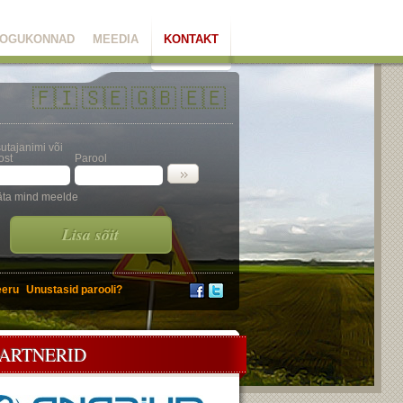
OGUKONNAD
MEEDIA
KONTAKT
🇫🇮
🇸🇪
🇬🇧
🇪🇪
utajanimi või
ost
Parool
äta mind meelde
Lisa sõit
eeru
Unustasid parooli?
PARTNERID