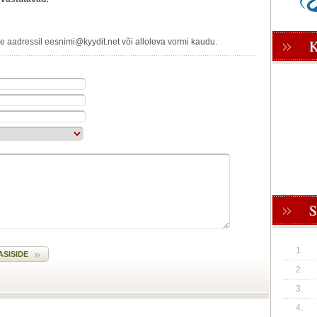
le aadressil eesnimi@kyydit.net või alloleva vormi kaudu.
1.
2.
3.
4.