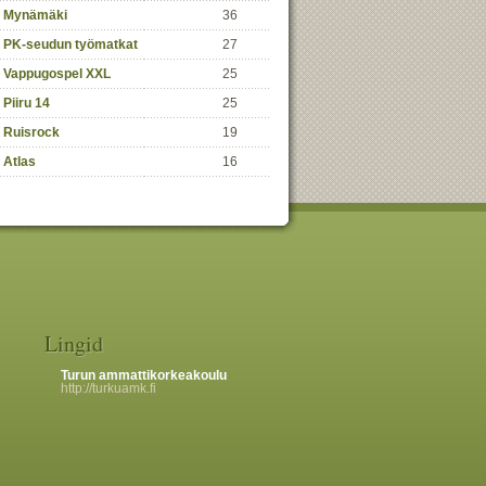
Mynämäki
36
PK-seudun työmatkat
27
Vappugospel XXL
25
Piiru 14
25
Ruisrock
19
Atlas
16
Lingid
Turun ammattikorkeakoulu
http://turkuamk.fi