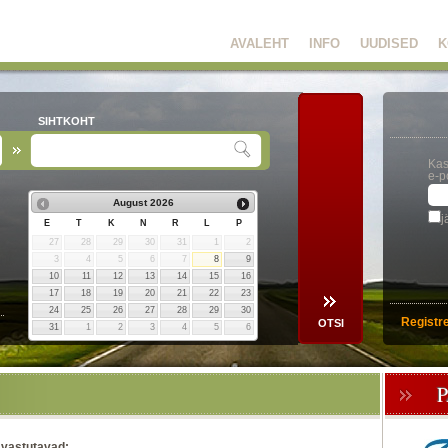
AVALEHT
INFO
UUDISED
K
SIHTKOHT
Kas
e-p
August
2026
j
E
T
K
N
R
L
P
27
28
29
30
31
1
2
3
4
5
6
7
8
9
10
11
12
13
14
15
16
17
18
19
20
21
22
23
24
25
26
27
28
29
30
Registr
31
1
2
3
4
5
6
 vastutavad: