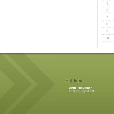
5.
6.
7.
8.
9.
10.
Haldajad
Antti Lihavainen
antti (at) kyydit.net