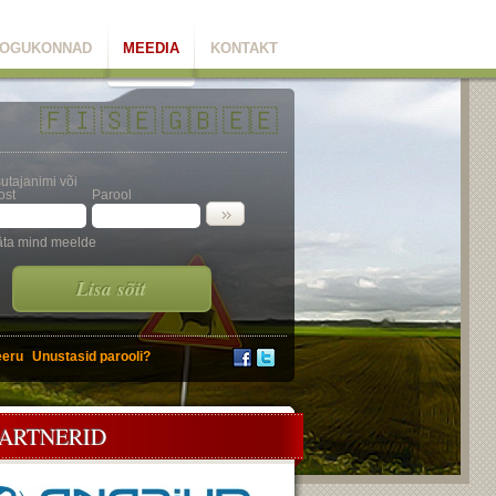
OGUKONNAD
MEEDIA
KONTAKT
🇫🇮
🇸🇪
🇬🇧
🇪🇪
utajanimi või
ost
Parool
äta mind meelde
Lisa sõit
eeru
Unustasid parooli?
PARTNERID