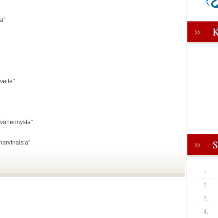
a"
velle"
ovähennystä"
 harvinaisia"
1.
2.
3.
4.