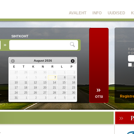
AVALEHT
INFO
UUDISED
K
SIHTKOHT
Kas
e-p
August
2026
j
E
T
K
N
R
L
P
27
28
29
30
31
1
2
3
4
5
6
7
8
9
10
11
12
13
14
15
16
17
18
19
20
21
22
23
24
25
26
27
28
29
30
Registr
31
1
2
3
4
5
6
"