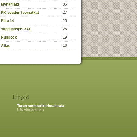
Mynämäki
36
PK-seudun työmatkat
27
Piiru 14
25
Vappugospel XXL
25
Ruisrock
19
Atlas
16
Lingid
Turun ammattikorkeakoulu
http://turkuamk.fi