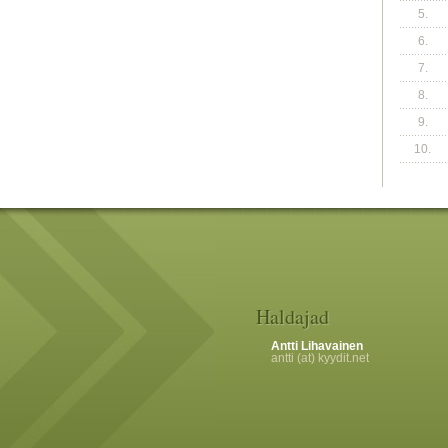
5.
6.
7.
8.
9.
10.
Haldajad
Antti Lihavainen
antti (at) kyydit.net