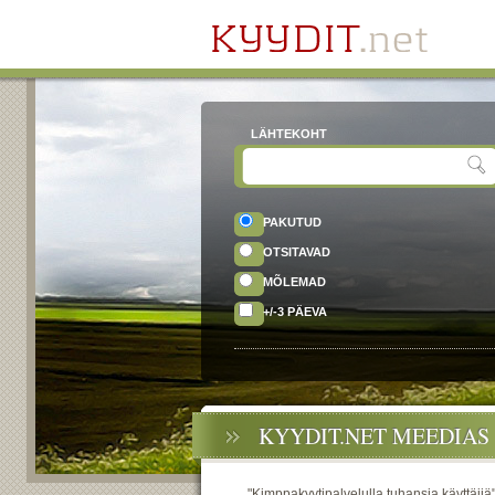
LÄHTEKOHT
PAKUTUD
OTSITAVAD
MÕLEMAD
+/-3 PÄEVA
KYYDIT.NET MEEDIAS
"Kimppakyytipalvelulla tuhansia käyttäjiä