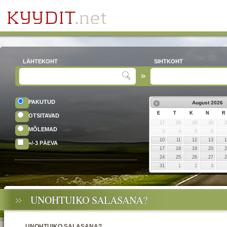
LÄHTEKOHT
SIHTKOHT
PAKUTUD
August
2026
E
T
K
N
R
OTSITAVAD
27
28
29
30
MÕLEMAD
3
4
5
6
10
11
12
13
+/-3 PÄEVA
17
18
19
20
24
25
26
27
31
1
2
3
UNOHTUIKO SALASANA?
UNOHTUIKO SALASANA?