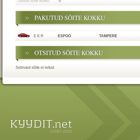
Otsitud sõite kokku:
0
PAKUTUD SÕITE KOKKU
E K R
ESPOO
TAMPERE
OTSITUD SÕITE KOKKU
Sobivaid sõite ei leitud.
©2007-2026