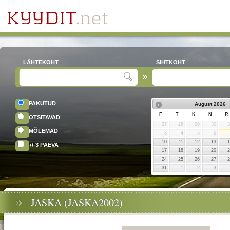
LÄHTEKOHT
SIHTKOHT
PAKUTUD
August
2026
E
T
K
N
R
OTSITAVAD
27
28
29
30
MÕLEMAD
3
4
5
6
10
11
12
13
+/-3 PÄEVA
17
18
19
20
24
25
26
27
31
1
2
3
JASKA (JASKA2002)