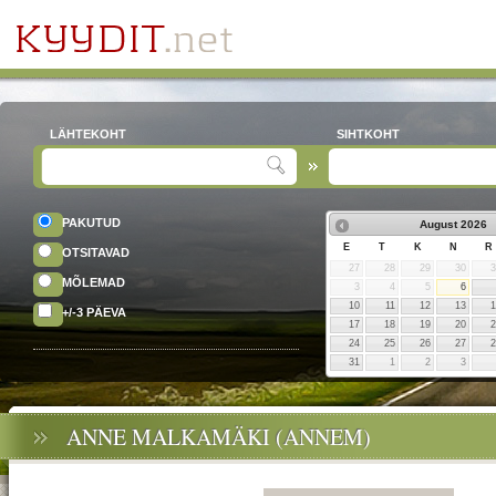
LÄHTEKOHT
SIHTKOHT
PAKUTUD
August
2026
E
T
K
N
R
OTSITAVAD
27
28
29
30
MÕLEMAD
3
4
5
6
10
11
12
13
+/-3 PÄEVA
17
18
19
20
24
25
26
27
31
1
2
3
ANNE MALKAMÄKI (ANNEM)