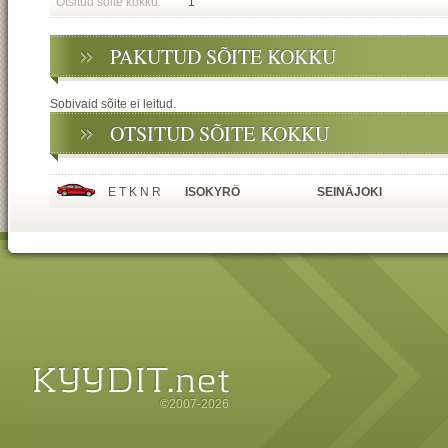
Otsitud sõite kokku:
1
PAKUTUD SÕITE KOKKU
Sobivaid sõite ei leitud.
OTSITUD SÕITE KOKKU
E T K N R
ISOKYRÖ
SEINÄJOKI
©2007-2026