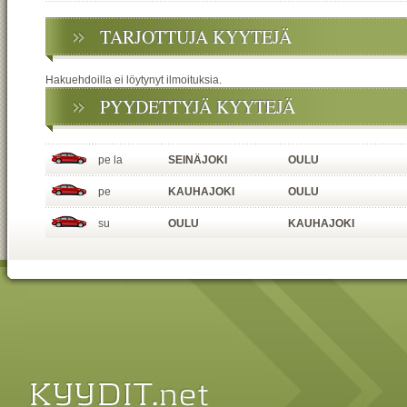
TARJOTTUJA KYYTEJÄ
Hakuehdoilla ei löytynyt ilmoituksia.
PYYDETTYJÄ KYYTEJÄ
pe la
SEINÄJOKI
OULU
pe
KAUHAJOKI
OULU
su
OULU
KAUHAJOKI