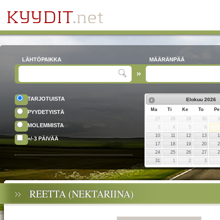
LÄHTÖPAIKKA
MÄÄRÄNPÄÄ
TARJOTUISTA
Elokuu
2026
Ma
Ti
Ke
To
Pe
PYYDETYISTÄ
27
28
29
30
MOLEMMISTA
3
4
5
6
10
11
12
13
+/-3 PÄIVÄÄ
17
18
19
20
24
25
26
27
31
1
2
3
REETTA (NEKTARIINA)