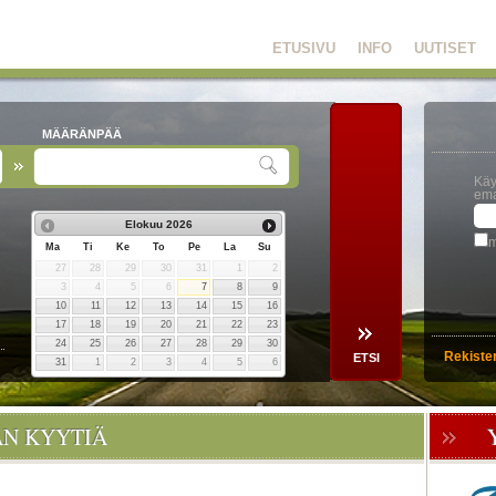
ETUSIVU
INFO
UUTISET
MÄÄRÄNPÄÄ
Käy
ema
Elokuu
2026
m
Ma
Ti
Ke
To
Pe
La
Su
27
28
29
30
31
1
2
3
4
5
6
7
8
9
10
11
12
13
14
15
16
17
18
19
20
21
22
23
24
25
26
27
28
29
30
Rekiste
31
1
2
3
4
5
6
ÄN KYYTIÄ