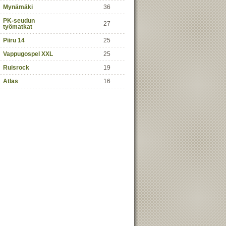
Mynämäki
36
PK-seudun
27
työmatkat
Piiru 14
25
Vappugospel XXL
25
Ruisrock
19
Atlas
16