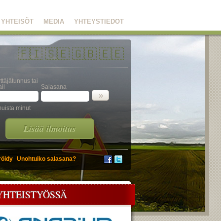
YHTEISÖT
MEDIA
YHTEYSTIEDOT
🇫🇮
🇸🇪
🇬🇧
🇪🇪
ttäjätunnus tai
il
Salasana
uista minut
Lisää ilmoitus
röidy
Unohtuiko salasana?
YHTEISTYÖSSÄ