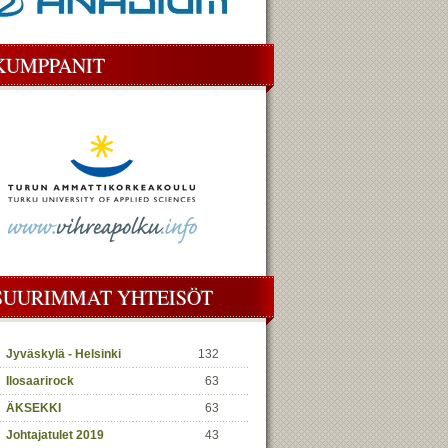
KUMPPANIT
SUURIMMAT YHTEISÖT
Jyväskylä - Helsinki
132
Ilosaarirock
63
ÄKSEKKI
63
Johtajatulet 2019
43