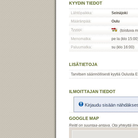
KYYDIN TIEDOT
Lähtöpaikka:
Seinäjoki
Määränpää:
Oulu
Tyyppi:
(toistuva m
Menomatka:
pe la (klo 15:00
Paluumatka:
su (klo 16:00)
LISÄTIETOJA
Tarvitsen säännöllisesti kyytiä Oulusta E
ILMOITTAJAN TIEDOT
Kirjaudu sisään nähdäksesi
GOOGLE MAP
Reitti on suuntaa-antava. Ota yhteyttä ilm