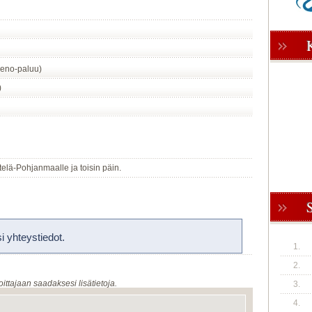
eno-paluu)
)
telä-Pohjanmaalle ja toisin päin.
 yhteystiedot.
1.
2.
oittajaan saadaksesi lisätietoja.
3.
4.