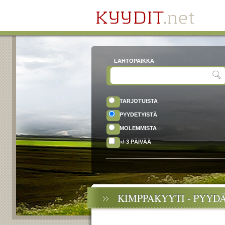
LÄHTÖPAIKKA
TARJOTUISTA
PYYDETYISTÄ
MOLEMMISTA
+/-3 PÄIVÄÄ
KIMPPAKYYTI - PYYD