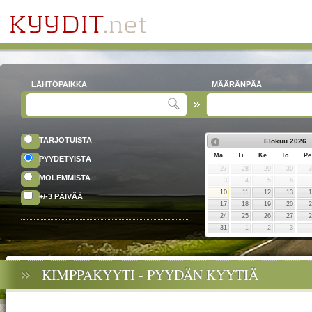
LÄHTÖPAIKKA
MÄÄRÄNPÄÄ
TARJOTUISTA
Elokuu
2026
Ma
Ti
Ke
To
Pe
PYYDETYISTÄ
27
28
29
30
MOLEMMISTA
3
4
5
6
10
11
12
13
+/-3 PÄIVÄÄ
17
18
19
20
24
25
26
27
31
1
2
3
KIMPPAKYYTI - PYYDÄN KYYTIÄ