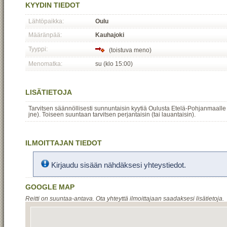
KYYDIN TIEDOT
Lähtöpaikka:
Oulu
Määränpää:
Kauhajoki
Tyyppi:
(toistuva meno)
Menomatka:
su (klo 15:00)
LISÄTIETOJA
Tarvitsen säännöllisesti sunnuntaisin kyytiä Oulusta Etelä-Pohjanmaalle
jne). Toiseen suuntaan tarvitsen perjantaisin (tai lauantaisin).
ILMOITTAJAN TIEDOT
Kirjaudu sisään nähdäksesi yhteystiedot.
GOOGLE MAP
Reitti on suuntaa-antava. Ota yhteyttä ilmoittajaan saadaksesi lisätietoja.