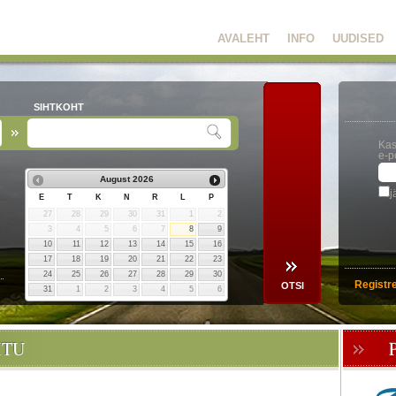
AVALEHT
INFO
UUDISED
SIHTKOHT
Kas
e-p
August
2026
j
E
T
K
N
R
L
P
27
28
29
30
31
1
2
3
4
5
6
7
8
9
10
11
12
13
14
15
16
17
18
19
20
21
22
23
24
25
26
27
28
29
30
Registr
31
1
2
3
4
5
6
ITU