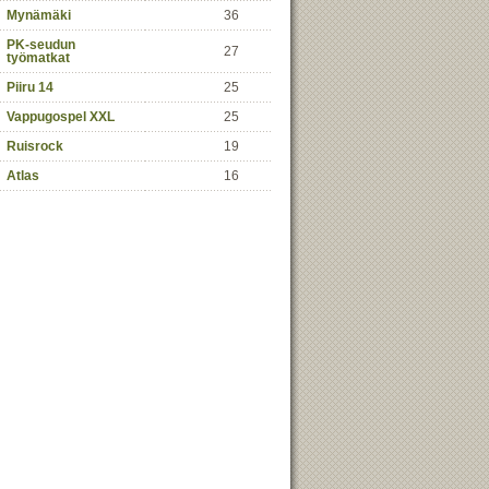
Mynämäki
36
PK-seudun
27
työmatkat
Piiru 14
25
Vappugospel XXL
25
Ruisrock
19
Atlas
16