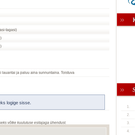
si-tagasi)
)
)
i lauantai ja paluu aina sunnuntaina. Toistuva
s logige sisse.
1.
2.
seks võtke kuulutuse esitajaga ühendust.
3.
4.