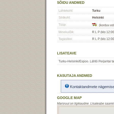
SÕIDU ANDMED
Lähtekoht:
Turku
Sihtkoht:
Helsinki
Tüüp:
(korduv eda
Minekulõik:
R L P (klo 12:00
Tagasitee:
R L P (klo 12:00
LISATEAVE
Turku-Helsinki/Espoo. Lähtö Perjantai ta
KASUTAJA ANDMED
Kontaktandmete nägemisek
GOOGLE MAP
Marsruut on ligikaudne. Lisateabe saami