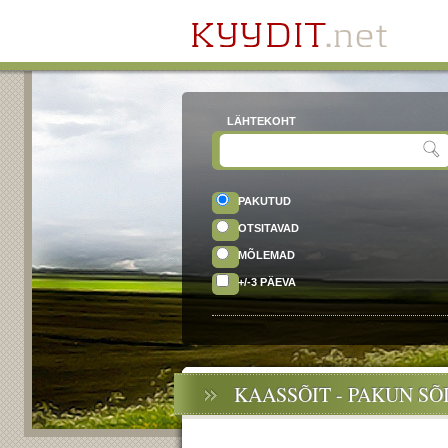
LÄHTEKOHT
PAKUTUD
OTSITAVAD
MÕLEMAD
+/-3 PÄEVA
KAASSÕIT - PAKUN SÕ