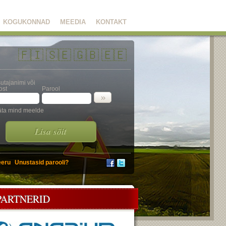
KOGUKONNAD
MEEDIA
KONTAKT
🇫🇮
🇸🇪
🇬🇧
🇪🇪
utajanimi või
ost
Parool
äta mind meelde
Lisa sõit
eeru
Unustasid parooli?
PARTNERID