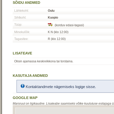
SÕIDU ANDMED
Lähtekoht:
Oulu
Sihtkoht:
Kuopio
Tüüp:
(korduv edasi-tagasi)
Minekulõik:
K N (klo 12:00)
Tagasitee:
R (klo 12:00)
LISATEAVE
Olisin ajamassa keskiviikkona tai torstaina.
KASUTAJA ANDMED
Kontaktandmete nägemiseks logige sisse.
GOOGLE MAP
Marsruut on ligikaudne. Lisateabe saamiseks võtke kuulutuse esitajaga 