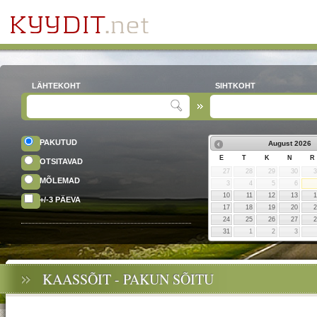
LÄHTEKOHT
SIHTKOHT
PAKUTUD
August
2026
E
T
K
N
R
OTSITAVAD
27
28
29
30
MÕLEMAD
3
4
5
6
10
11
12
13
+/-3 PÄEVA
17
18
19
20
24
25
26
27
31
1
2
3
KAASSÕIT - PAKUN SÕITU