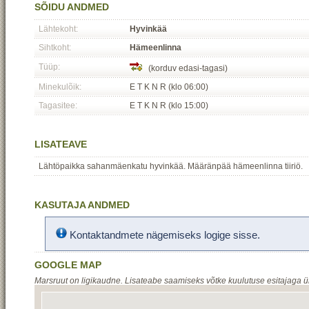
SÕIDU ANDMED
Lähtekoht:
Hyvinkää
Sihtkoht:
Hämeenlinna
Tüüp:
(korduv edasi-tagasi)
Minekulõik:
E T K N R (klo 06:00)
Tagasitee:
E T K N R (klo 15:00)
LISATEAVE
Lähtöpaikka sahanmäenkatu hyvinkää. Määränpää hämeenlinna tiiriö.
KASUTAJA ANDMED
Kontaktandmete nägemiseks logige sisse.
GOOGLE MAP
Marsruut on ligikaudne. Lisateabe saamiseks võtke kuulutuse esitajaga 