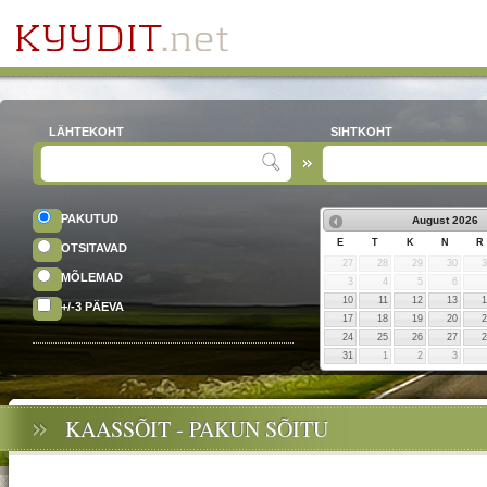
LÄHTEKOHT
SIHTKOHT
PAKUTUD
August
2026
E
T
K
N
R
OTSITAVAD
27
28
29
30
MÕLEMAD
3
4
5
6
10
11
12
13
+/-3 PÄEVA
17
18
19
20
24
25
26
27
31
1
2
3
KAASSÕIT - PAKUN SÕITU