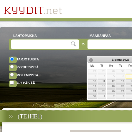
LÄHTÖPAIKKA
MÄÄRÄNPÄÄ
TARJOTUISTA
Elokuu
2026
Ma
Ti
Ke
To
Pe
PYYDETYISTÄ
27
28
29
30
MOLEMMISTA
3
4
5
6
10
11
12
13
+/-3 PÄIVÄÄ
17
18
19
20
24
25
26
27
31
1
2
3
(TE1HE1)