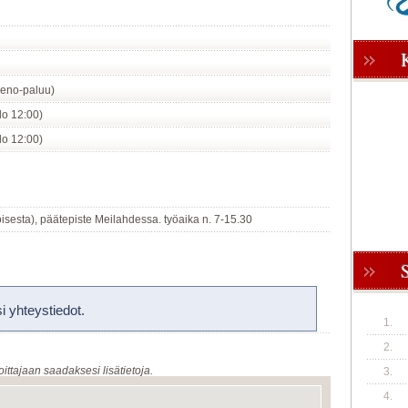
eno-paluu)
klo 12:00)
klo 12:00)
oisesta), päätepiste Meilahdessa. työaika n. 7-15.30
 yhteystiedot.
1.
2.
oittajaan saadaksesi lisätietoja.
3.
4.