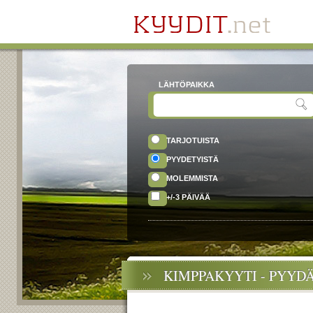
LÄHTÖPAIKKA
TARJOTUISTA
PYYDETYISTÄ
MOLEMMISTA
+/-3 PÄIVÄÄ
KIMPPAKYYTI - PYYD