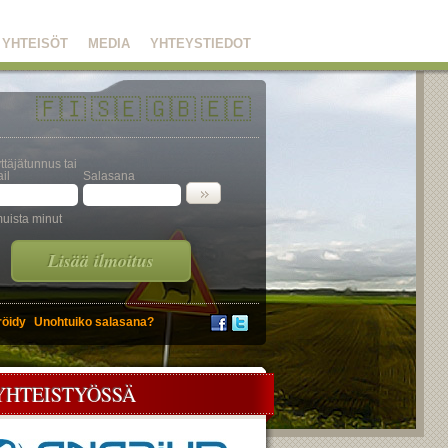
YHTEISÖT
MEDIA
YHTEYSTIEDOT
🇫🇮
🇸🇪
🇬🇧
🇪🇪
ttäjätunnus tai
il
Salasana
uista minut
Lisää ilmoitus
röidy
Unohtuiko salasana?
YHTEISTYÖSSÄ