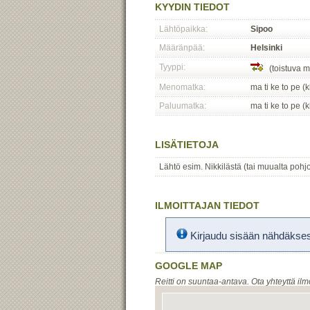
KYYDIN TIEDOT
Lähtöpaikka:
Sipoo
Määränpää:
Helsinki
Tyyppi:
(toistuva m
Menomatka:
ma ti ke to pe (
Paluumatka:
ma ti ke to pe (
LISÄTIETOJA
Lähtö esim. Nikkilästä (tai muualta pohj
ILMOITTAJAN TIEDOT
Kirjaudu sisään nähdäksesi
GOOGLE MAP
Reitti on suuntaa-antava. Ota yhteyttä ilm