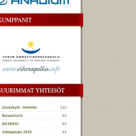
KUMPPANIT
SUURIMMAT YHTEISÖT
Jyväskylä - Helsinki
132
Ilosaarirock
63
ÄKSEKKI
63
Johtajatulet 2019
43