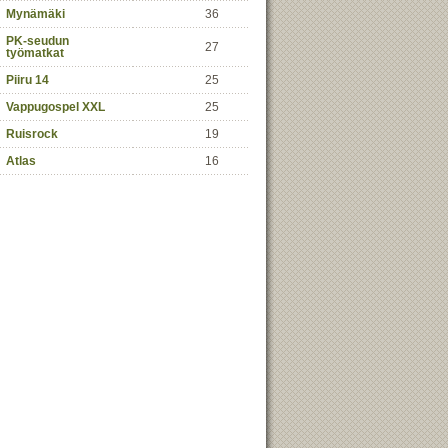
Mynämäki
36
PK-seudun
27
työmatkat
Piiru 14
25
Vappugospel XXL
25
Ruisrock
19
Atlas
16