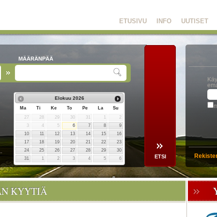
ETUSIVU
INFO
UUTISET
MÄÄRÄNPÄÄ
Käy
ema
Elokuu
2026
m
Ma
Ti
Ke
To
Pe
La
Su
27
28
29
30
31
1
2
3
4
5
6
7
8
9
10
11
12
13
14
15
16
17
18
19
20
21
22
23
24
25
26
27
28
29
30
Rekiste
31
1
2
3
4
5
6
ÄN KYYTIÄ