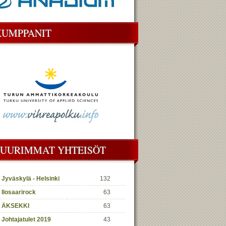
KUMPPANIT
SUURIMMAT YHTEISÖT
Jyväskylä - Helsinki
132
Ilosaarirock
63
ÄKSEKKI
63
Johtajatulet 2019
43