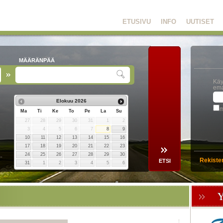
ETUSIVU
INFO
UUTISET
MÄÄRÄNPÄÄ
Käy
ema
Elokuu
2026
m
Ma
Ti
Ke
To
Pe
La
Su
27
28
29
30
31
1
2
3
4
5
6
7
8
9
10
11
12
13
14
15
16
17
18
19
20
21
22
23
24
25
26
27
28
29
30
Rekiste
31
1
2
3
4
5
6