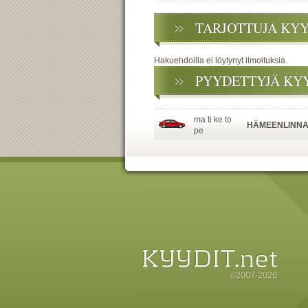
TARJOTTUJA KY
Hakuehdoilla ei löytynyt ilmoituksia.
PYYDETTYJÄ KY
ma ti ke to
HÄMEENLINN
pe
©2007-2026