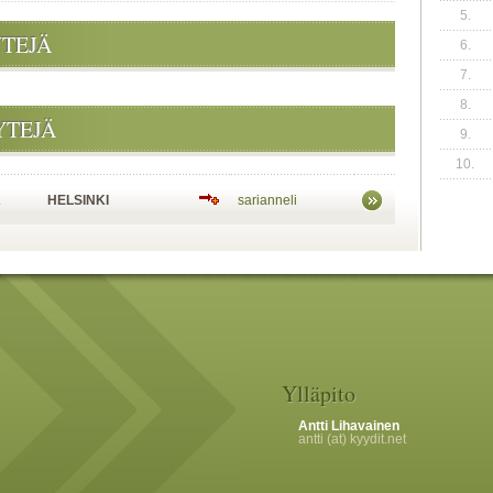
5.
YTEJÄ
6.
7.
8.
YTEJÄ
9.
10.
A
HELSINKI
sarianneli
Ylläpito
Antti Lihavainen
antti (at) kyydit.net