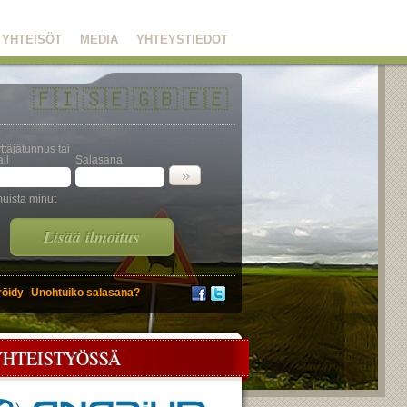
YHTEISÖT
MEDIA
YHTEYSTIEDOT
🇫🇮
🇸🇪
🇬🇧
🇪🇪
ttäjätunnus tai
il
Salasana
uista minut
Lisää ilmoitus
röidy
Unohtuiko salasana?
YHTEISTYÖSSÄ