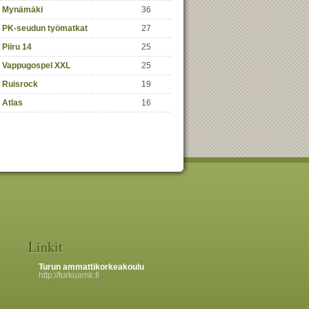
Mynämäki
36
PK-seudun työmatkat
27
Piiru 14
25
Vappugospel XXL
25
Ruisrock
19
Atlas
16
Linkit
Turun ammattikorkeakoulu
http://turkuamk.fi