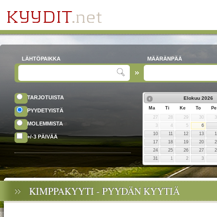
LÄHTÖPAIKKA
MÄÄRÄNPÄÄ
TARJOTUISTA
Elokuu
2026
Ma
Ti
Ke
To
Pe
PYYDETYISTÄ
27
28
29
30
MOLEMMISTA
3
4
5
6
10
11
12
13
+/-3 PÄIVÄÄ
17
18
19
20
24
25
26
27
31
1
2
3
KIMPPAKYYTI - PYYDÄN KYYTIÄ