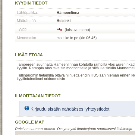
KYYDIN TIEDOT
Lähtöpaikka:
Hämeenlinna
Määränpää:
Helsinki
Tyyppi:
(toistuva meno)
Menomatka:
ma ti ke to pe (klo 06:45)
LISÄTIETOJA
Tampereen suunnalta Hämeenlinnan kohdalla rampilta ylös Eureninkadulle
kyytiin. Ramppia alas takaisin moottoritielle ja siitä Helsinkiin Mannerhei
Tullinpuomin tietämillä oltava niin, että ehdin HUS:aan hieman ennen k
kyytiintuloaikani arkiaamuisin.
ILMOITTAJAN TIEDOT
Kirjaudu sisään nähdäksesi yhteystiedot.
GOOGLE MAP
Reitti on suuntaa-antava. Ota yhteyttä ilmoittajaan saadaksesi lisätietoja.