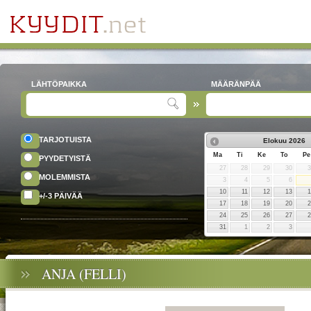
LÄHTÖPAIKKA
MÄÄRÄNPÄÄ
TARJOTUISTA
Elokuu
2026
Ma
Ti
Ke
To
Pe
PYYDETYISTÄ
27
28
29
30
MOLEMMISTA
3
4
5
6
10
11
12
13
+/-3 PÄIVÄÄ
17
18
19
20
24
25
26
27
31
1
2
3
ANJA (FELLI)