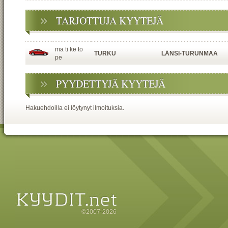
TARJOTTUJA KYYTEJÄ
ma ti ke to
TURKU
LÄNSI-TURUNMAA
pe
PYYDETTYJÄ KYYTEJÄ
Hakuehdoilla ei löytynyt ilmoituksia.
©2007-2026