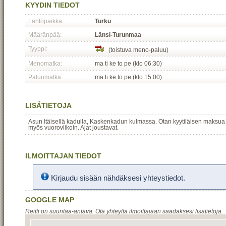
KYYDIN TIEDOT
Lähtöpaikka:
Turku
Määränpää:
Länsi-Turunmaa
Tyyppi:
(toistuva meno-paluu)
Menomatka:
ma ti ke to pe (klo 06:30)
Paluumatka:
ma ti ke to pe (klo 15:00)
LISÄTIETOJA
Asun Itäisellä kadulla, Kaskenkadun kulmassa. Otan kyytiläisen maksua v
myös vuoroviikoin. Ajat joustavat.
ILMOITTAJAN TIEDOT
Kirjaudu sisään nähdäksesi yhteystiedot.
GOOGLE MAP
Reitti on suuntaa-antava. Ota yhteyttä ilmoittajaan saadaksesi lisätietoja.