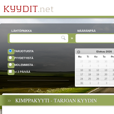
LÄHTÖPAIKKA
MÄÄRÄNPÄÄ
TARJOTUISTA
Elokuu
2026
Ma
Ti
Ke
To
Pe
PYYDETYISTÄ
27
28
29
30
MOLEMMISTA
3
4
5
6
10
11
12
13
+/-3 PÄIVÄÄ
17
18
19
20
24
25
26
27
31
1
2
3
KIMPPAKYYTI - TARJOAN KYYDIN