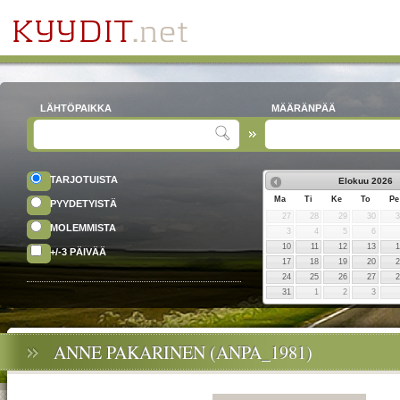
LÄHTÖPAIKKA
MÄÄRÄNPÄÄ
TARJOTUISTA
Elokuu
2026
Ma
Ti
Ke
To
Pe
PYYDETYISTÄ
27
28
29
30
MOLEMMISTA
3
4
5
6
10
11
12
13
+/-3 PÄIVÄÄ
17
18
19
20
24
25
26
27
31
1
2
3
ANNE PAKARINEN (ANPA_1981)