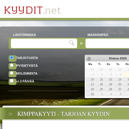
LÄHTÖPAIKKA
MÄÄRÄNPÄÄ
TARJOTUISTA
Elokuu
2026
Ma
Ti
Ke
To
Pe
PYYDETYISTÄ
27
28
29
30
MOLEMMISTA
3
4
5
6
10
11
12
13
+/-3 PÄIVÄÄ
17
18
19
20
24
25
26
27
31
1
2
3
KIMPPAKYYTI - TARJOAN KYYDIN