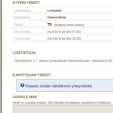
KYYDIN TIEDOT
Lähtöpaikka:
Lempäälä
Määränpää:
Hämeenlinna
Tyyppi:
(toistuva meno-paluu)
Menomatka:
ma ti ke to pe (klo 07:00)
Paluumatka:
ma ti ke to pe (klo 16:00)
LISÄTIETOJA
Työmatkailen 1.7. alkaen Lempäälästä Hämeenlinnaan. Lähtöaika 6.30-7
ILMOITTAJAN TIEDOT
Kirjaudu sisään nähdäksesi yhteystiedot.
GOOGLE MAP
Reitti on suuntaa-antava. Ota yhteyttä ilmoittajaan saadaksesi lisätietoja.