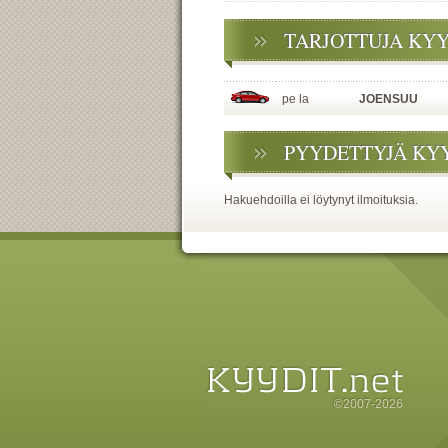
TARJOTTUJA KY
pe la
JOENSUU
PYYDETTYJÄ KY
Hakuehdoilla ei löytynyt ilmoituksia.
©2007-2026