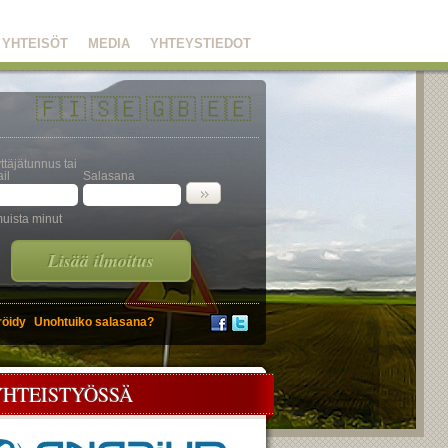
YHTEISÖT
MEDIA
YHTEYSTIEDOT
🇫🇮
🇸🇪
🇬🇧
🇪🇪
ttäjätunnus tai
il
Salasana
uista minut
Lisää ilmoitus
röidy
Unohtuiko salasana?
YHTEISTYÖSSÄ