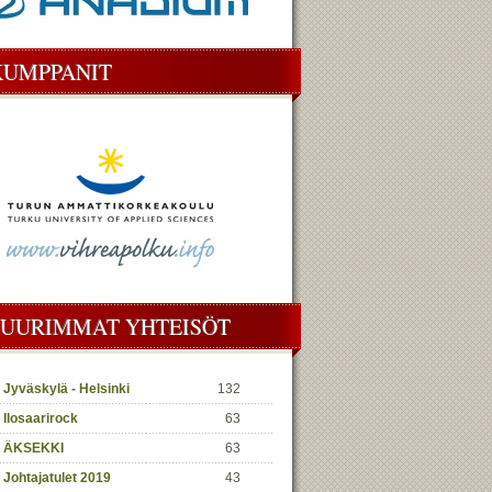
KUMPPANIT
SUURIMMAT YHTEISÖT
Jyväskylä - Helsinki
132
Ilosaarirock
63
ÄKSEKKI
63
Johtajatulet 2019
43