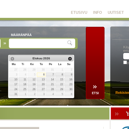
ETUSIVU
INFO
UUTISET
MÄÄRÄNPÄÄ
Käy
ema
Elokuu
2026
m
Ma
Ti
Ke
To
Pe
La
Su
27
28
29
30
31
1
2
3
4
5
6
7
8
9
10
11
12
13
14
15
16
17
18
19
20
21
22
23
24
25
26
27
28
29
30
Rekiste
31
1
2
3
4
5
6