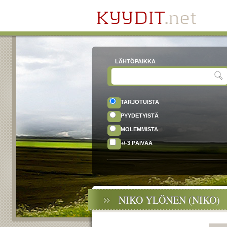
LÄHTÖPAIKKA
TARJOTUISTA
PYYDETYISTÄ
MOLEMMISTA
+/-3 PÄIVÄÄ
NIKO YLÖNEN (NIKO)