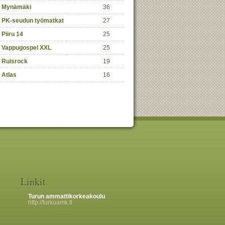
Mynämäki
36
PK-seudun työmatkat
27
Piiru 14
25
Vappugospel XXL
25
Ruisrock
19
Atlas
16
Linkit
Turun ammattikorkeakoulu
http://turkuamk.fi