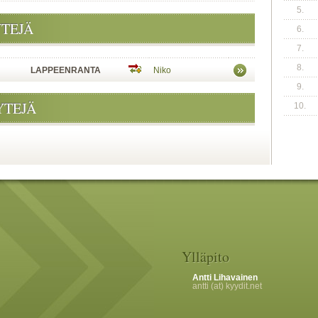
5.
YTEJÄ
6.
7.
8.
LAPPEENRANTA
Niko
9.
YTEJÄ
10.
Ylläpito
Antti Lihavainen
antti (at) kyydit.net