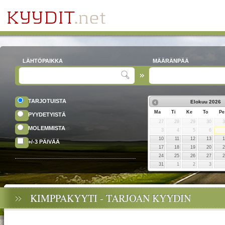
LÄHTÖPAIKKA
MÄÄRÄNPÄÄ
TARJOTUISTA
Elokuu
2026
Ma
Ti
Ke
To
Pe
PYYDETYISTÄ
27
28
29
30
MOLEMMISTA
3
4
5
6
10
11
12
13
+/-3 PÄIVÄÄ
17
18
19
20
24
25
26
27
31
1
2
3
KIMPPAKYYTI - TARJOAN KYYDIN