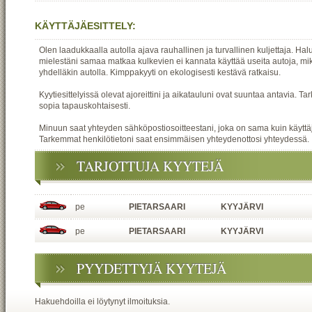
KÄYTTÄJÄESITTELY:
Olen laadukkaalla autolla ajava rauhallinen ja turvallinen kuljettaja. Ha
mielestäni samaa matkaa kulkevien ei kannata käyttää useita autoja, mi
yhdelläkin autolla. Kimppakyyti on ekologisesti kestävä ratkaisu.
Kyytiesittelyissä olevat ajoreittini ja aikatauluni ovat suuntaa antavia. Ta
sopia tapauskohtaisesti.
Minuun saat yhteyden sähköpostiosoitteestani, joka on sama kuin käyttäjä
Tarkemmat henkilötietoni saat ensimmäisen yhteydenottosi yhteydessä.
TARJOTTUJA KYYTEJÄ
pe
PIETARSAARI
KYYJÄRVI
pe
PIETARSAARI
KYYJÄRVI
PYYDETTYJÄ KYYTEJÄ
Hakuehdoilla ei löytynyt ilmoituksia.