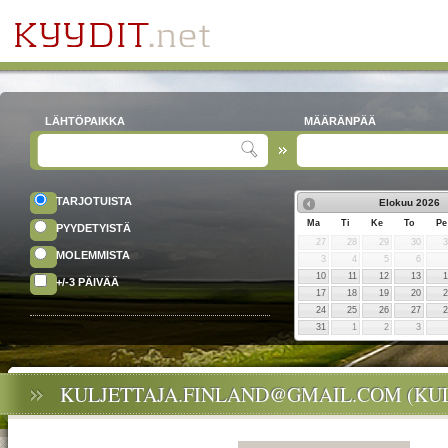
LÄHTÖPAIKKA
MÄÄRÄNPÄÄ
TARJOTUISTA
Elokuu
2026
Ma
Ti
Ke
To
Pe
PYYDETYISTÄ
27
28
29
30
MOLEMMISTA
3
4
5
6
10
11
12
13
+/-3 PÄIVÄÄ
17
18
19
20
24
25
26
27
31
1
2
3
KULJETTAJA.FINLAND@GMAIL.COM (KUL