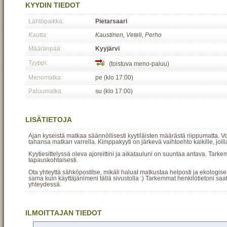
KYYDIN TIEDOT
Lähtöpaikka:
Pietarsaari
Kautta:
Kaustinen, Veteli, Perho
Määränpää:
Kyyjärvi
Tyyppi:
(toistuva meno-paluu)
Menomatka:
pe (klo 17:00)
Paluumatka:
su (klo 17:00)
LISÄTIETOJA
Ajan kyseistä matkaa säännöllisesti kyytiläisten määrästä riippumatta. Voit
tahansa matkan varrella. Kimppakyyti on järkevä vaihtoehto kaikille, joi
Kyytiesittelyssä oleva ajoreittini ja aikatauluni on suuntaa antava. Tarke
tapauskohtaisesti.
Ota yhteyttä sähköpostitse, mikäli haluat matkustaa helposti ja ekologise
sama kuin käyttäjänimeni tällä sivustolla :) Tarkemmat henkilötietoni s
yhteydessä.
ILMOITTAJAN TIEDOT