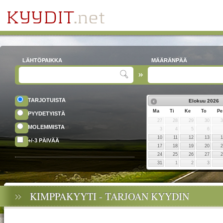
LÄHTÖPAIKKA
MÄÄRÄNPÄÄ
TARJOTUISTA
Elokuu
2026
Ma
Ti
Ke
To
Pe
PYYDETYISTÄ
27
28
29
30
MOLEMMISTA
3
4
5
6
10
11
12
13
+/-3 PÄIVÄÄ
17
18
19
20
24
25
26
27
31
1
2
3
KIMPPAKYYTI - TARJOAN KYYDIN