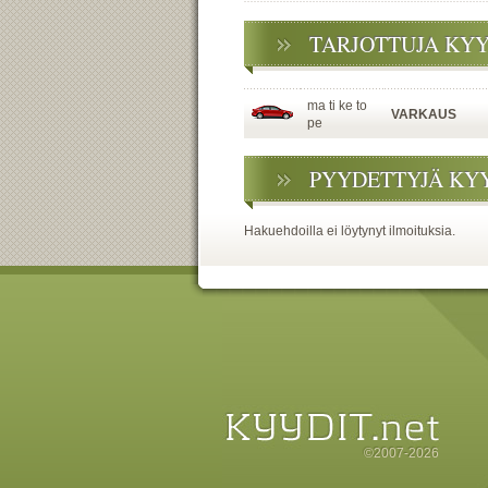
TARJOTTUJA KY
ma ti ke to
VARKAUS
pe
PYYDETTYJÄ KY
Hakuehdoilla ei löytynyt ilmoituksia.
©2007-2026