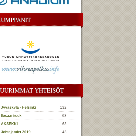
KUMPPANIT
SUURIMMAT YHTEISÖT
Jyväskylä - Helsinki
132
Ilosaarirock
63
ÄKSEKKI
63
Johtajatulet 2019
43