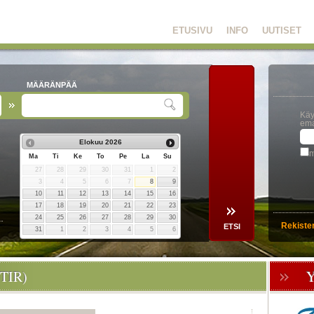
ETUSIVU
INFO
UUTISET
MÄÄRÄNPÄÄ
Käy
ema
Elokuu
2026
m
Ma
Ti
Ke
To
Pe
La
Su
27
28
29
30
31
1
2
3
4
5
6
7
8
9
10
11
12
13
14
15
16
17
18
19
20
21
22
23
24
25
26
27
28
29
30
Rekiste
31
1
2
3
4
5
6
TIR)