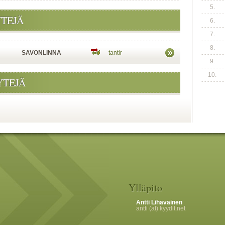
5.
YTEJÄ
6.
7.
8.
SAVONLINNA
tantir
9.
10.
YTEJÄ
Ylläpito
Antti Lihavainen
antti (at) kyydit.net