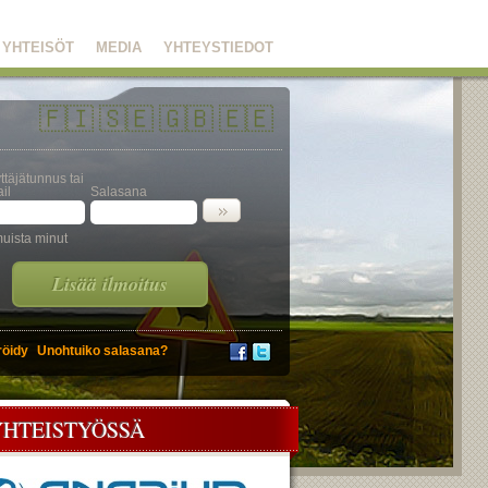
YHTEISÖT
MEDIA
YHTEYSTIEDOT
🇫🇮
🇸🇪
🇬🇧
🇪🇪
ttäjätunnus tai
il
Salasana
uista minut
Lisää ilmoitus
röidy
Unohtuiko salasana?
YHTEISTYÖSSÄ