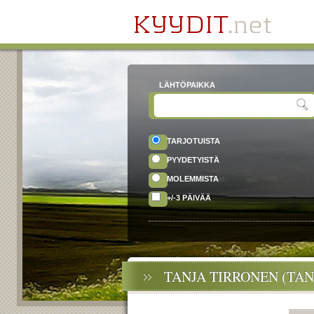
LÄHTÖPAIKKA
TARJOTUISTA
PYYDETYISTÄ
MOLEMMISTA
+/-3 PÄIVÄÄ
TANJA TIRRONEN (TAN