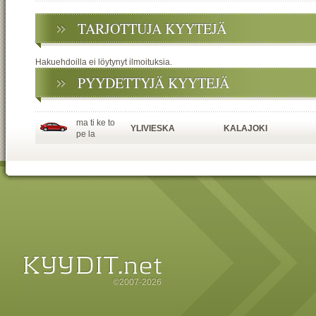
TARJOTTUJA KYYTEJÄ
Hakuehdoilla ei löytynyt ilmoituksia.
PYYDETTYJÄ KYYTEJÄ
ma ti ke to
YLIVIESKA
KALAJOKI
pe la
©2007-2026