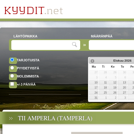
LÄHTÖPAIKKA
MÄÄRÄNPÄÄ
TARJOTUISTA
Elokuu
2026
Ma
Ti
Ke
To
Pe
PYYDETYISTÄ
27
28
29
30
MOLEMMISTA
3
4
5
6
10
11
12
13
+/-3 PÄIVÄÄ
17
18
19
20
24
25
26
27
31
1
2
3
TII AMPERLA (TAMPERLA)