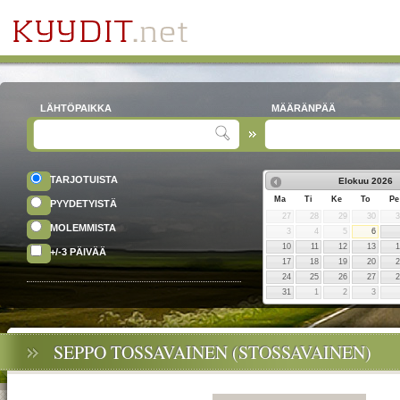
LÄHTÖPAIKKA
MÄÄRÄNPÄÄ
TARJOTUISTA
Elokuu
2026
Ma
Ti
Ke
To
Pe
PYYDETYISTÄ
27
28
29
30
MOLEMMISTA
3
4
5
6
10
11
12
13
+/-3 PÄIVÄÄ
17
18
19
20
24
25
26
27
31
1
2
3
SEPPO TOSSAVAINEN (STOSSAVAINEN)