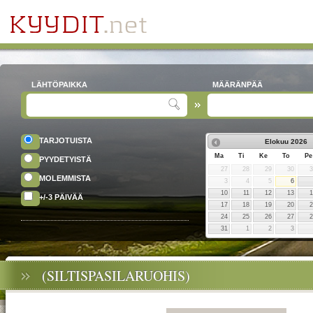
LÄHTÖPAIKKA
MÄÄRÄNPÄÄ
TARJOTUISTA
Elokuu
2026
Ma
Ti
Ke
To
Pe
PYYDETYISTÄ
27
28
29
30
MOLEMMISTA
3
4
5
6
10
11
12
13
+/-3 PÄIVÄÄ
17
18
19
20
24
25
26
27
31
1
2
3
(SILTISPASILARUOHIS)