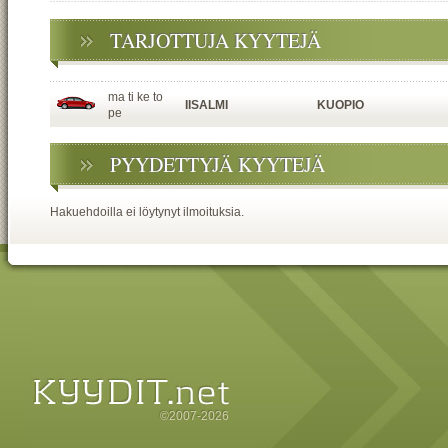
TARJOTTUJA KYYTEJÄ
ma ti ke to
IISALMI
KUOPIO
pe
PYYDETTYJÄ KYYTEJÄ
Hakuehdoilla ei löytynyt ilmoituksia.
©2007-2026