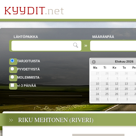
LÄHTÖPAIKKA
MÄÄRÄNPÄÄ
TARJOTUISTA
Elokuu
2026
Ma
Ti
Ke
To
Pe
PYYDETYISTÄ
27
28
29
30
MOLEMMISTA
3
4
5
6
10
11
12
13
+/-3 PÄIVÄÄ
17
18
19
20
24
25
26
27
31
1
2
3
RIKU MEHTONEN (RIVERI)