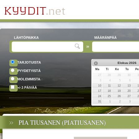
LÄHTÖPAIKKA
MÄÄRÄNPÄÄ
TARJOTUISTA
Elokuu
2026
Ma
Ti
Ke
To
Pe
PYYDETYISTÄ
27
28
29
30
MOLEMMISTA
3
4
5
6
10
11
12
13
+/-3 PÄIVÄÄ
17
18
19
20
24
25
26
27
31
1
2
3
PIA TIUSANEN (PIATIUSANEN)