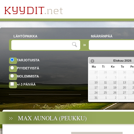
LÄHTÖPAIKKA
MÄÄRÄNPÄÄ
TARJOTUISTA
Elokuu
2026
Ma
Ti
Ke
To
Pe
PYYDETYISTÄ
27
28
29
30
MOLEMMISTA
3
4
5
6
10
11
12
13
+/-3 PÄIVÄÄ
17
18
19
20
24
25
26
27
31
1
2
3
MAX AUNOLA (PEUKKU)