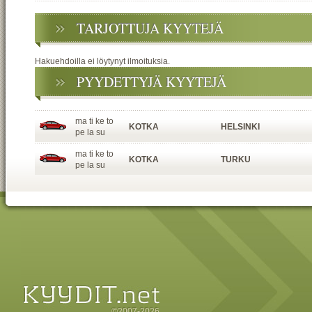
TARJOTTUJA KYYTEJÄ
Hakuehdoilla ei löytynyt ilmoituksia.
PYYDETTYJÄ KYYTEJÄ
ma ti ke to
KOTKA
HELSINKI
pe la su
ma ti ke to
KOTKA
TURKU
pe la su
©2007-2026