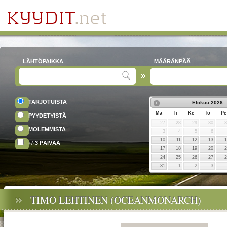
LÄHTÖPAIKKA
MÄÄRÄNPÄÄ
TARJOTUISTA
Elokuu
2026
Ma
Ti
Ke
To
Pe
PYYDETYISTÄ
27
28
29
30
MOLEMMISTA
3
4
5
6
10
11
12
13
+/-3 PÄIVÄÄ
17
18
19
20
24
25
26
27
31
1
2
3
TIMO LEHTINEN (OCEANMONARCH)