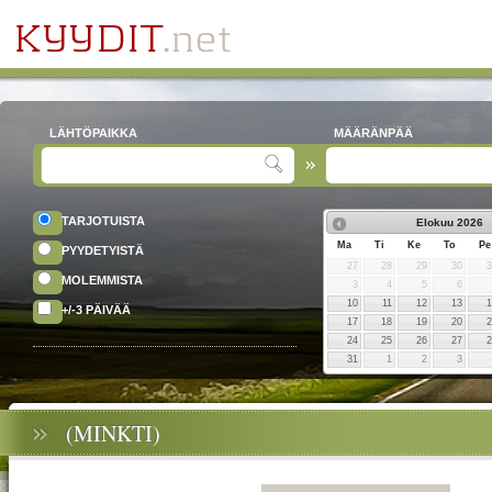
LÄHTÖPAIKKA
MÄÄRÄNPÄÄ
TARJOTUISTA
Elokuu
2026
Ma
Ti
Ke
To
Pe
PYYDETYISTÄ
27
28
29
30
MOLEMMISTA
3
4
5
6
10
11
12
13
+/-3 PÄIVÄÄ
17
18
19
20
24
25
26
27
31
1
2
3
(MINKTI)