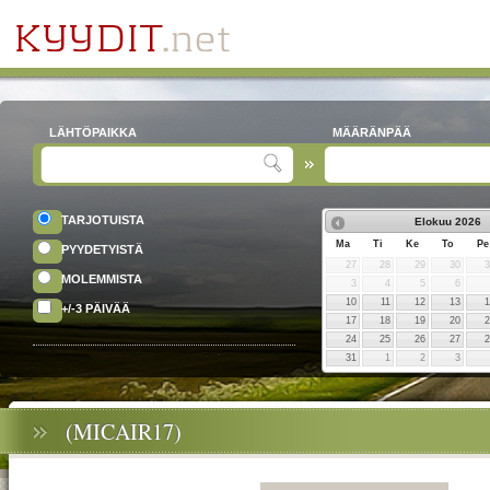
LÄHTÖPAIKKA
MÄÄRÄNPÄÄ
TARJOTUISTA
Elokuu
2026
Ma
Ti
Ke
To
Pe
PYYDETYISTÄ
27
28
29
30
MOLEMMISTA
3
4
5
6
10
11
12
13
+/-3 PÄIVÄÄ
17
18
19
20
24
25
26
27
31
1
2
3
(MICAIR17)