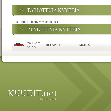
TARJOTTUJA KYYTEJÄ
Hakuehdoilla ei löytynyt ilmoituksia.
PYYDETTYJÄ KYYTEJÄ
ma ti ke to
HELSINKI
IMATRA
pe la su
©2007-2026