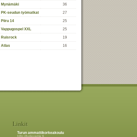
Mynämäki
36
PK-seudun työmatkat
27
Piiru 14
25
Vappugospel XXL
25
Ruisrock
19
Atlas
16
Linkit
Turun ammattikorkeakoulu
http://turkuamk.fi