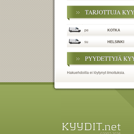
TARJOTTUJA KY
pe
KOTKA
su
HELSINKI
PYYDETTYJÄ KY
Hakuehdoilla ei löytynyt ilmoituksia.
©2007-2026