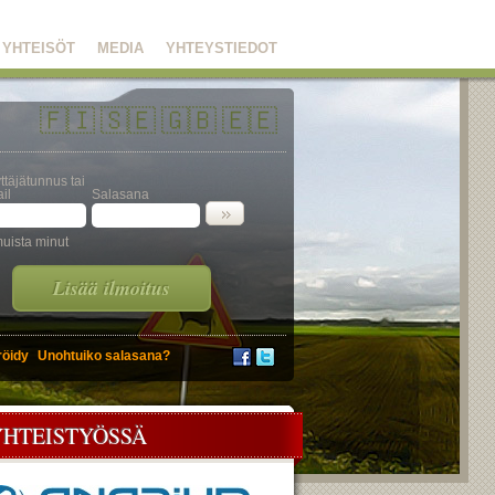
YHTEISÖT
MEDIA
YHTEYSTIEDOT
🇫🇮
🇸🇪
🇬🇧
🇪🇪
ttäjätunnus tai
il
Salasana
uista minut
Lisää ilmoitus
röidy
Unohtuiko salasana?
YHTEISTYÖSSÄ