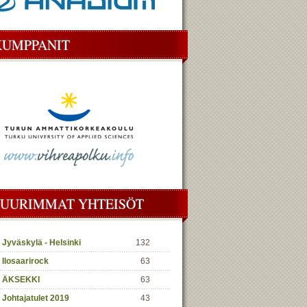
KUMPPANIT
SUURIMMAT YHTEISÖT
Jyväskylä - Helsinki
132
Ilosaarirock
63
ÄKSEKKI
63
Johtajatulet 2019
43