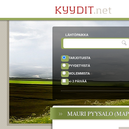
LÄHTÖPAIKKA
TARJOTUISTA
PYYDETYISTÄ
MOLEMMISTA
+/-3 PÄIVÄÄ
MAURI PYYSALO (MAP