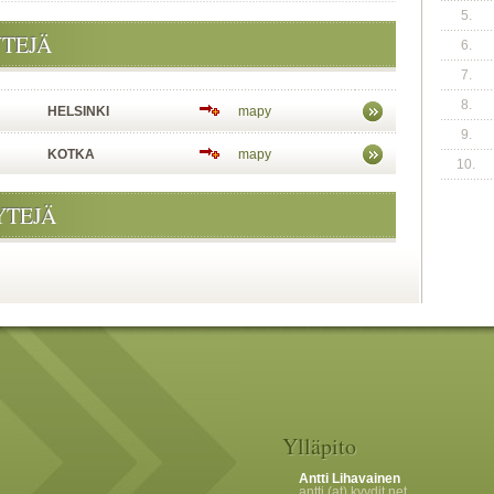
5.
YTEJÄ
6.
7.
8.
HELSINKI
mapy
9.
KOTKA
mapy
10.
YTEJÄ
Ylläpito
Antti Lihavainen
antti (at) kyydit.net