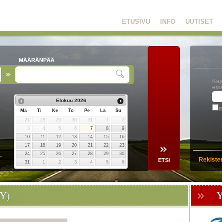
ETUSIVU
INFO
UUTISET
MÄÄRÄNPÄÄ
Käy
ema
Elokuu
2026
m
Ma
Ti
Ke
To
Pe
La
Su
27
28
29
30
31
1
2
3
4
5
6
7
8
9
10
11
12
13
14
15
16
17
18
19
20
21
22
23
24
25
26
27
28
29
30
Rekiste
31
1
2
3
4
5
6
Y)