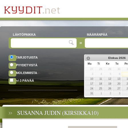
LÄHTÖPAIKKA
MÄÄRÄNPÄÄ
TARJOTUISTA
Elokuu
2026
Ma
Ti
Ke
To
Pe
PYYDETYISTÄ
27
28
29
30
MOLEMMISTA
3
4
5
6
10
11
12
13
+/-3 PÄIVÄÄ
17
18
19
20
24
25
26
27
31
1
2
3
SUSANNA JUDIN (KIRSIKKA10)