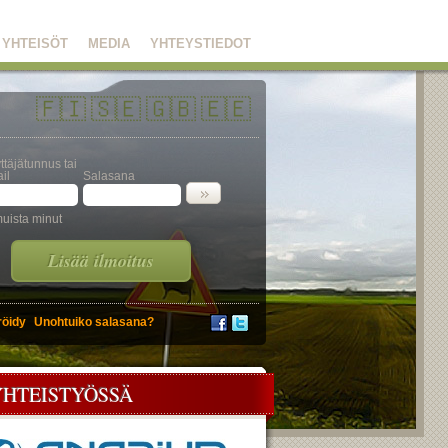
YHTEISÖT
MEDIA
YHTEYSTIEDOT
🇫🇮
🇸🇪
🇬🇧
🇪🇪
ttäjätunnus tai
il
Salasana
uista minut
Lisää ilmoitus
röidy
Unohtuiko salasana?
YHTEISTYÖSSÄ