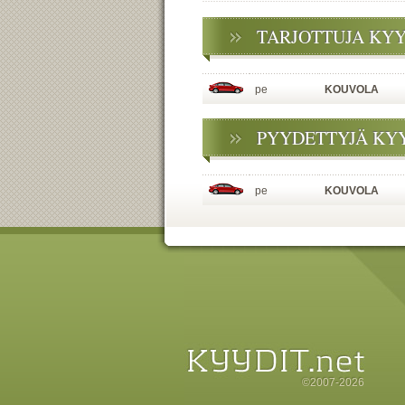
TARJOTTUJA KY
pe
KOUVOLA
PYYDETTYJÄ KY
pe
KOUVOLA
©2007-2026