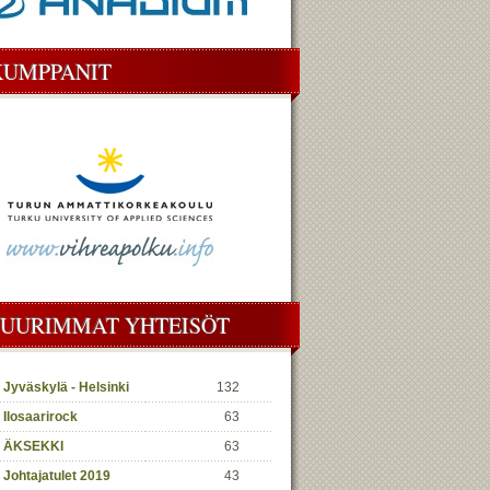
KUMPPANIT
SUURIMMAT YHTEISÖT
Jyväskylä - Helsinki
132
Ilosaarirock
63
ÄKSEKKI
63
Johtajatulet 2019
43