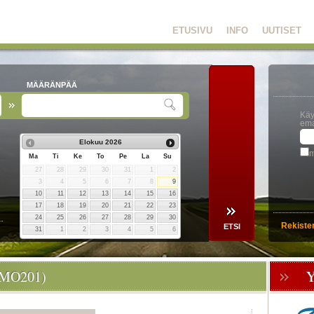
ETUSIVU
INFO
UUTISET
MÄÄRÄNPÄÄ
Käy
ema
Elokuu
2026
m
Ma
Ti
Ke
To
Pe
La
Su
27
28
29
30
31
1
2
3
4
5
6
7
8
9
10
11
12
13
14
15
16
17
18
19
20
21
22
23
24
25
26
27
28
29
30
Rekiste
31
1
2
3
4
5
6
MO201)