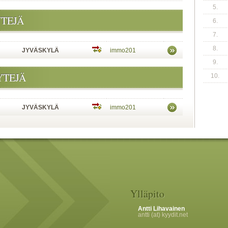
5.
YTEJÄ
6.
7.
8.
JYVÄSKYLÄ
immo201
9.
YTEJÄ
10.
JYVÄSKYLÄ
immo201
Ylläpito
Antti Lihavainen
antti (at) kyydit.net