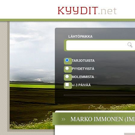
LÄHTÖPAIKKA
TARJOTUISTA
PYYDETYISTÄ
MOLEMMISTA
+/-3 PÄIVÄÄ
MARKO IMMONEN (IM