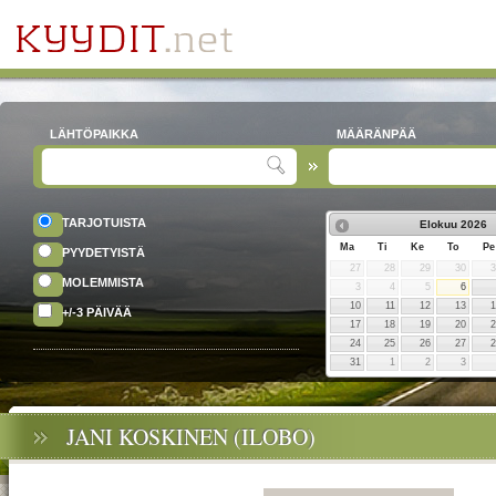
LÄHTÖPAIKKA
MÄÄRÄNPÄÄ
TARJOTUISTA
Elokuu
2026
Ma
Ti
Ke
To
Pe
PYYDETYISTÄ
27
28
29
30
MOLEMMISTA
3
4
5
6
10
11
12
13
+/-3 PÄIVÄÄ
17
18
19
20
24
25
26
27
31
1
2
3
JANI KOSKINEN (ILOBO)