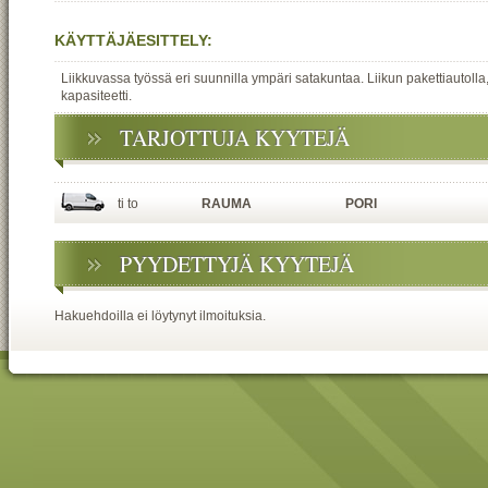
KÄYTTÄJÄESITTELY:
Liikkuvassa työssä eri suunnilla ympäri satakuntaa. Liikun pakettiautolla, 
kapasiteetti.
TARJOTTUJA KYYTEJÄ
ti to
RAUMA
PORI
PYYDETTYJÄ KYYTEJÄ
Hakuehdoilla ei löytynyt ilmoituksia.