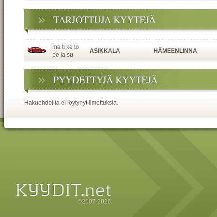
TARJOTTUJA KYYTEJÄ
ma ti ke to
ASIKKALA
HÄMEENLINNA
pe la su
PYYDETTYJÄ KYYTEJÄ
Hakuehdoilla ei löytynyt ilmoituksia.
©2007-2026