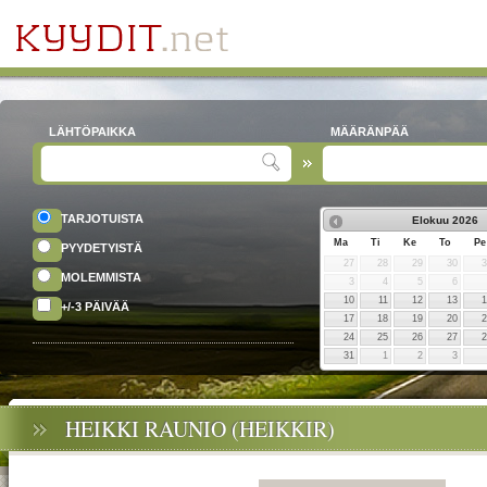
LÄHTÖPAIKKA
MÄÄRÄNPÄÄ
TARJOTUISTA
Elokuu
2026
Ma
Ti
Ke
To
Pe
PYYDETYISTÄ
27
28
29
30
MOLEMMISTA
3
4
5
6
10
11
12
13
+/-3 PÄIVÄÄ
17
18
19
20
24
25
26
27
31
1
2
3
HEIKKI RAUNIO (HEIKKIR)