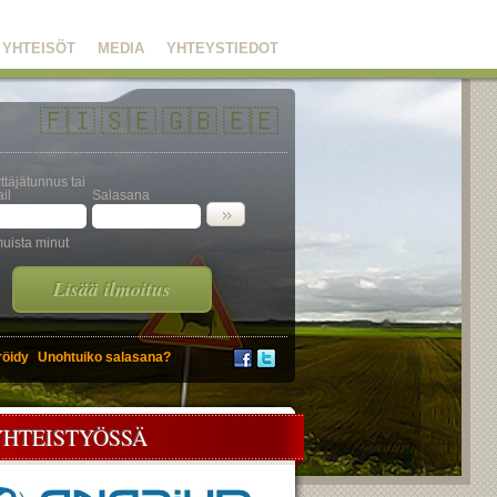
YHTEISÖT
MEDIA
YHTEYSTIEDOT
🇫🇮
🇸🇪
🇬🇧
🇪🇪
ttäjätunnus tai
il
Salasana
uista minut
Lisää ilmoitus
röidy
Unohtuiko salasana?
YHTEISTYÖSSÄ