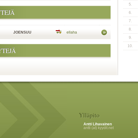
5.
YTEJÄ
6.
7.
8.
JOENSUU
ellaha
9.
10.
YTEJÄ
Ylläpito
Antti Lihavainen
antti (at) kyydit.net