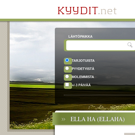
LÄHTÖPAIKKA
TARJOTUISTA
PYYDETYISTÄ
MOLEMMISTA
+/-3 PÄIVÄÄ
ELLA HA (ELLAHA)