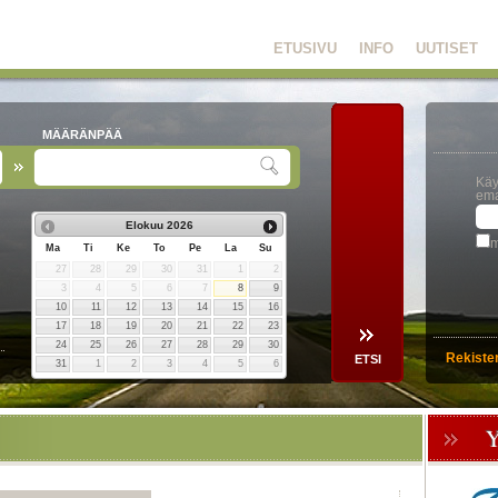
ETUSIVU
INFO
UUTISET
MÄÄRÄNPÄÄ
Käy
ema
Elokuu
2026
m
Ma
Ti
Ke
To
Pe
La
Su
27
28
29
30
31
1
2
3
4
5
6
7
8
9
10
11
12
13
14
15
16
17
18
19
20
21
22
23
24
25
26
27
28
29
30
Rekiste
31
1
2
3
4
5
6