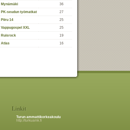
Mynämäki
36
PK-seudun työmatkat
27
Piiru 14
25
Vappugospel XXL
25
Ruisrock
19
Atlas
16
Linkit
Turun ammattikorkeakoulu
http://turkuamk.fi