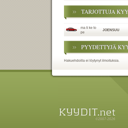
TARJOTTUJA KY
ma ti ke to
JOENSUU
pe
PYYDETTYJÄ KY
Hakuehdoilla ei löytynyt ilmoituksia.
©2007-2026