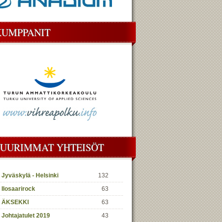
KUMPPANIT
SUURIMMAT YHTEISÖT
Jyväskylä - Helsinki
132
Ilosaarirock
63
ÄKSEKKI
63
Johtajatulet 2019
43