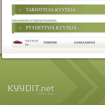
TARJOTTUJA KYYTEJÄ
Hakuehdoilla ei löytynyt ilmoituksia.
PYYDETTYJÄ KYYTEJÄ
ma ti ke to
TAMPERE
KANKAANPÄÄ
pe
©2007-2026