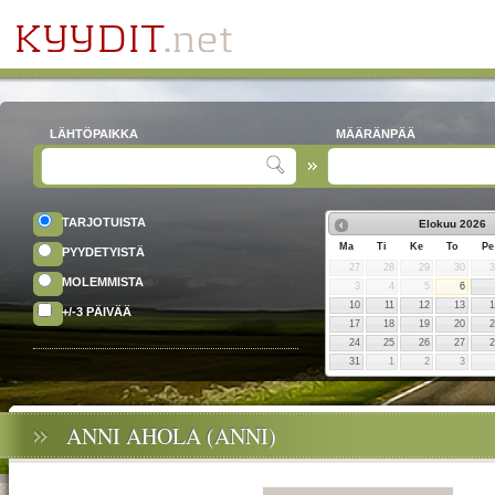
LÄHTÖPAIKKA
MÄÄRÄNPÄÄ
TARJOTUISTA
Elokuu
2026
Ma
Ti
Ke
To
Pe
PYYDETYISTÄ
27
28
29
30
MOLEMMISTA
3
4
5
6
10
11
12
13
+/-3 PÄIVÄÄ
17
18
19
20
24
25
26
27
31
1
2
3
ANNI AHOLA (ANNI)