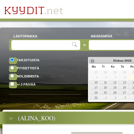
LÄHTÖPAIKKA
MÄÄRÄNPÄÄ
TARJOTUISTA
Elokuu
2026
Ma
Ti
Ke
To
Pe
PYYDETYISTÄ
27
28
29
30
MOLEMMISTA
3
4
5
6
10
11
12
13
+/-3 PÄIVÄÄ
17
18
19
20
24
25
26
27
31
1
2
3
(ALINA_KOO)