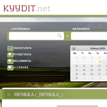
LÄHTÖPAIKKA
MÄÄRÄNPÄÄ
TARJOTUISTA
Elokuu
2026
Ma
Ti
Ke
To
Pe
PYYDETYISTÄ
27
28
29
30
MOLEMMISTA
3
4
5
6
10
11
12
13
+/-3 PÄIVÄÄ
17
18
19
20
24
25
26
27
31
1
2
3
HENKKA (_HENKKA_)