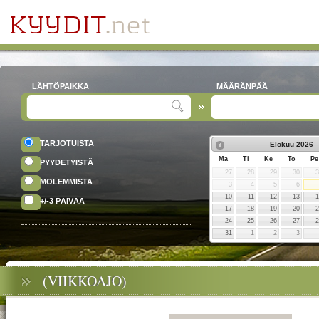
LÄHTÖPAIKKA
MÄÄRÄNPÄÄ
TARJOTUISTA
Elokuu
2026
Ma
Ti
Ke
To
Pe
PYYDETYISTÄ
27
28
29
30
MOLEMMISTA
3
4
5
6
10
11
12
13
+/-3 PÄIVÄÄ
17
18
19
20
24
25
26
27
31
1
2
3
(VIIKKOAJO)