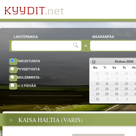
LÄHTÖPAIKKA
MÄÄRÄNPÄÄ
TARJOTUISTA
Elokuu
2026
Ma
Ti
Ke
To
Pe
PYYDETYISTÄ
27
28
29
30
MOLEMMISTA
3
4
5
6
10
11
12
13
+/-3 PÄIVÄÄ
17
18
19
20
24
25
26
27
31
1
2
3
KAISA HALTIA (VARIS)